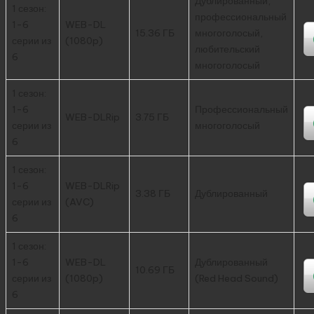
Дублированный,
1 сезон:
профессиональный
1-6
WEB-DL
15.36 ГБ
многоголосый,
серии из
(1080p)
любительский
6
многоголосый
1 сезон:
1-6
Профессиональный
WEB-DLRip
3.75 ГБ
серии из
многоголосый
6
1 сезон:
1-6
WEB-DLRip
3.38 ГБ
Дублированный
серии из
(AVC)
6
1 сезон:
1-6
WEB-DL
Дублированный
10.69 ГБ
серии из
(1080p)
(Red Head Sound)
6