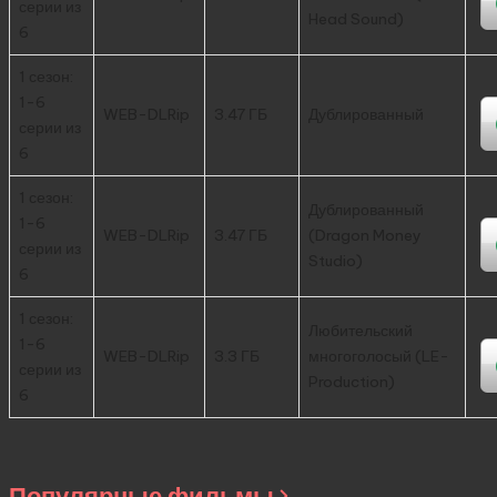
серии из
Head Sound)
6
1 сезон:
1-6
WEB-DLRip
3.47 ГБ
Дублированный
серии из
6
1 сезон:
Дублированный
1-6
WEB-DLRip
3.47 ГБ
(Dragon Money
серии из
Studio)
6
1 сезон:
Любительский
1-6
WEB-DLRip
3.3 ГБ
многоголосый (LE-
серии из
Production)
6
Популярные фильмы