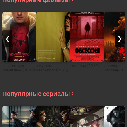
❮
❯
Человек-паук:
Закулисье
Обсессия (2025)
Зловещие
Новый день (2026)
реальности (2026)
мертвецы: Пе
(2026)
Популярные сериалы