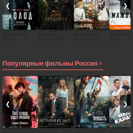
❮
❯
Холод (сериал
Дом Дракона
Реинкарнация
Мажор (сери
2026)
(сериал 2022)
безработного:
2014)
История о
приключениях в
другом мире (сериал
2021)
Популярные фильмы Россия
❮
❯
Твоё сердце будет
Коммерсант (2025)
Пропасть (2026)
Малыш-карат