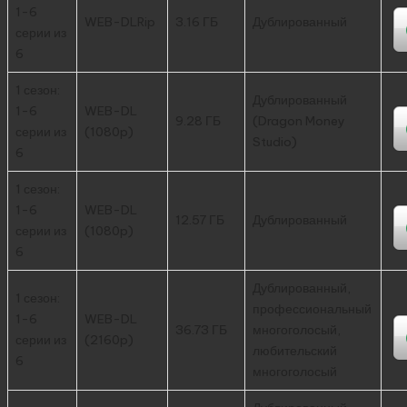
1-6
WEB-DLRip
3.16 ГБ
Дублированный
серии из
6
1 сезон:
Дублированный
1-6
WEB-DL
9.28 ГБ
(Dragon Money
серии из
(1080p)
Studio)
6
1 сезон:
1-6
WEB-DL
12.57 ГБ
Дублированный
серии из
(1080p)
6
Дублированный,
1 сезон:
профессиональный
1-6
WEB-DL
36.73 ГБ
многоголосый,
серии из
(2160p)
любительский
6
многоголосый