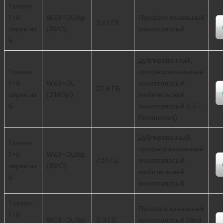
1 сезон:
1-6
WEB-DLRip
Профессиональный
3.61 ГБ
серии из
(AVC)
многоголосый
6
Дублированный,
1 сезон:
профессиональный
1-6
WEB-DL
многоголосый,
27.8 ГБ
серии из
(2160p)
любительский
6
многоголосый (LE-
Production)
Дублированный,
1 сезон:
профессиональный
1-6
WEB-DLRip
7.51 ГБ
многоголосый,
серии из
(AVC)
любительский
6
многоголосый
1 сезон:
Профессиональный
1-6
WEB-DLRip
3.3 ГБ
многоголосый (Red