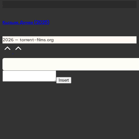
Қызым. Дочки (2025)
2026 — torrent-films.org
Scroll
to
Top
Insert