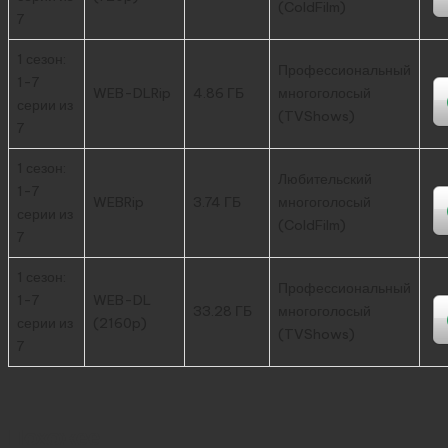
(ColdFilm)
7
1 сезон:
Профессиональный
1-7
WEB-DLRip
4.86 ГБ
многоголосый
серии из
(TVShows)
7
1 сезон:
Любительский
1-7
WEBRip
3.74 ГБ
многоголосый
серии из
(ColdFilm)
7
1 сезон:
Профессиональный
1-7
WEB-DL
33.28 ГБ
многоголосый
серии из
(2160p)
(TVShows)
7
Похожее