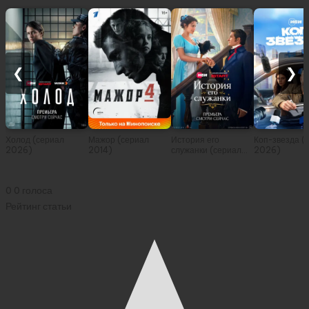
❮
❯
Холод (сериал
Мажор (сериал
История его
Коп-звезда (
2026)
2014)
служанки (сериал
2026)
2026)
0
0
голоса
Рейтинг статьи