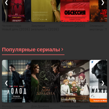
❮
❯
Человек-паук:
Закулисье
Обсессия (2025)
Зловещие
Новый день (2026)
реальности (2026)
мертвецы: Пе
(2026)
Популярные сериалы
❮
❯
Холод (сериал
Дом Дракона
Реинкарнация
Мажор (сери