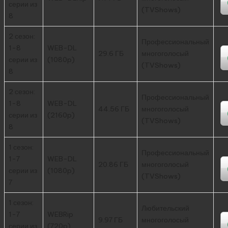
серии из
(TVShows)
8
2 сезон:
Профессиональный
1-8
WEB-DL
29.6 ГБ
многоголосый
серии из
(1080p)
(TVShows)
8
2 сезон:
Профессиональный
1-8
WEB-DL
44.56 ГБ
многоголосый
серии из
(2160p)
(TVShows)
8
1 сезон:
Профессиональный
1-7
WEB-DL
20.86 ГБ
многоголосый
серии из
(1080p)
(TVShows)
7
1 сезон:
Любительский
1-7
WEBRip
9.97 ГБ
многоголосый
серии из
(720p)