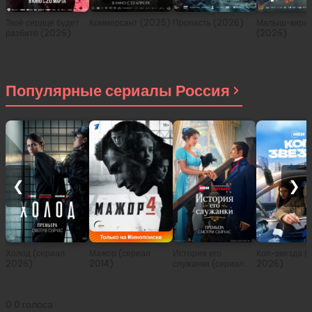
Твоё сердце будет
Коммерсант (2025)
Пропасть (2026)
Малыш-карат
разбито (2026)
(2026)
Популярные сериалы Россия
❮
❯
Холод (сериал
Мажор (сериал
История его
Коп-звезда (
2026)
2014)
служанки (сериал
2026)
2026)
0
0
голоса