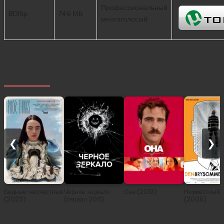
Профессиональный
BDRip
746 МБ
многоголосый
Похожее
❮
❯
Бедные-несчастные
Черное зеркало
Она (2013)
Неуместный ч
(2023)
(сериал 2011)
(2006)