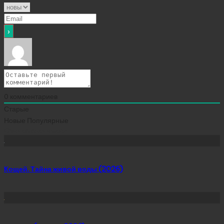
0
комментариев
Старые
Новые
Популярные
Сейчас скачивают
Кощей. Тайна живой воды (2026)