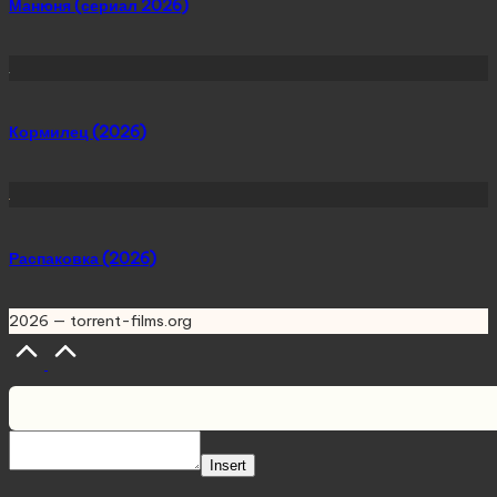
Манюня (сериал 2026)
Кормилец (2026)
Распаковка (2026)
2026 — torrent-films.org
Scroll
to
Top
Insert