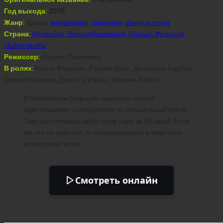
Год выхода:
2015
Жанр:
драма,
мелодрама
,
триллер
,
фантастика
Страна:
Ирландия, Великобритания, Греция, Франция,
Нидерланды
Режиссер:
Йоргос Лантимос
В ролях:
Колин Фаррелл, Рэйчел Вайс, Джессика Барден,
Оливия Колман, Джон Си Райли, Ариана Лабед
В ближайшем будущем одиноких людей
арестовывают и отправляют в специальный отель.
Там они обязаны найти себе пару за 45 дней. Если
им это не удается, то их превращают в животных
и отпускают в лес.
Смотреть онлайн