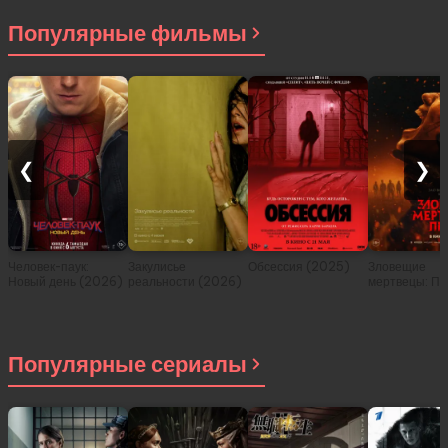
Популярные фильмы
❮
❯
Человек-паук:
Закулисье
Обсессия (2025)
Зловещие
Новый день (2026)
реальности (2026)
мертвецы: Пе
(2026)
Популярные сериалы