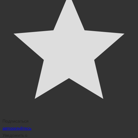
Подписаться
авторизуйтесь
Уведомить о