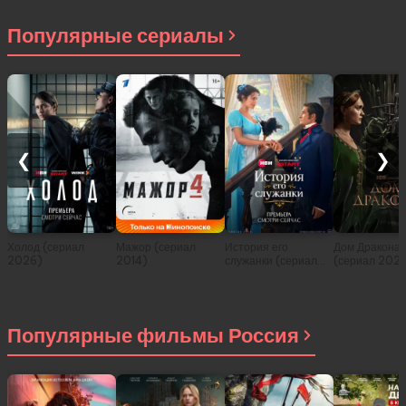
Популярные сериалы
❮
❯
Холод (сериал
Мажор (сериал
История его
Дом Дракона
2026)
2014)
служанки (сериал
(сериал 202
2026)
Популярные фильмы Россия