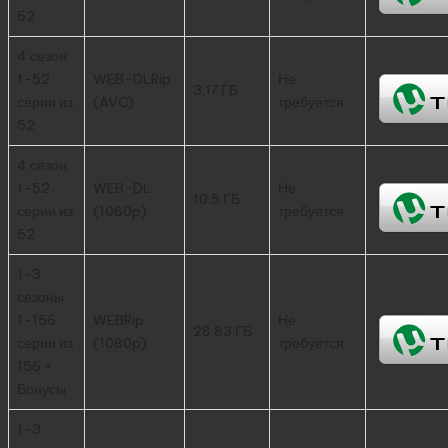
52
4 сезон:
1-52
WEB-DLRip
Не
3.17 ГБ
серии из
(AVC)
требуется
52
4 сезон:
1-52
WEB-DL
Не
10.5 ГБ
серии из
(1080p)
требуется
52
1-3
сезоны:
1-156
WEBRip
Не
28.83 ГБ
серии из
(1080p)
требуется
156 +
Бонусы
1-3