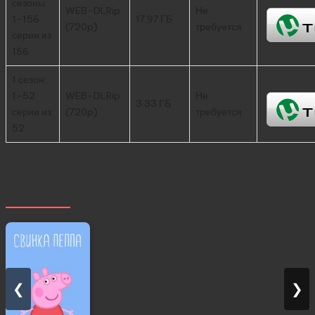
сезоны:
WEB-DLRip
Не
1-156
17.97 ГБ
(720p)
требуется
серии из
156
1 сезон:
1-52
WEB-DLRip
Не
3.33 ГБ
серии из
(720p)
требуется
52
Похожее
❮
❯