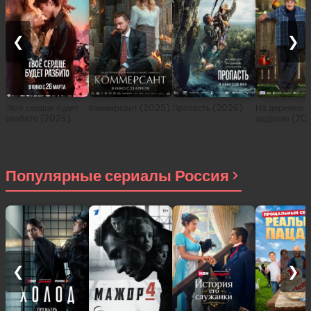
❮
❯
Твоё сердце будет
Коммерсант (2025)
Пропасть (2026)
На деревню
разбито (2026)
дедушке (20
Популярные сериалы Россия
❮
❯