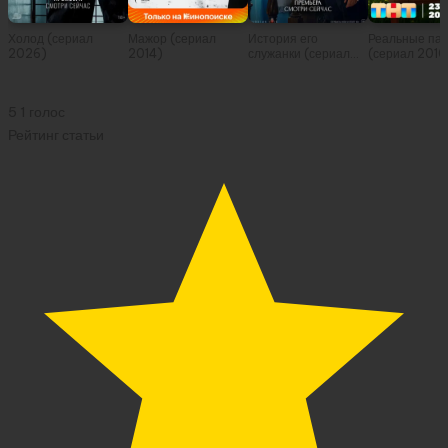
Холод (сериал
Мажор (сериал
История его
Реальные па
2026)
2014)
служанки (сериал
(сериал 2010
2026)
5
1
голос
Рейтинг статьи