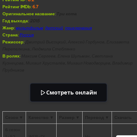
Рейтинг IMDb:
6.7
Оригинальное название:
Три кота
Год выхода:
2015
Жанр:
мультфильм
,
детский
,
приключения
Страна:
Россия
Режиссер:
Дмитрий Высоцкий, Алексей Горбунов, Елизавета
Перепелкина, Людмила Стеблянко
В ролях:
Максим Сергеев, Елена Шульман, Светлана
Кузнецова, Михаил Хрусталёв, Михаил Новодворцев, Владимир
Прудников
Смотреть онлайн
Сезон ▼
Качество ▼
Размер ▼
Перевод ▼
Скачать
6 сезон:
1-52
WEB-DL
Не