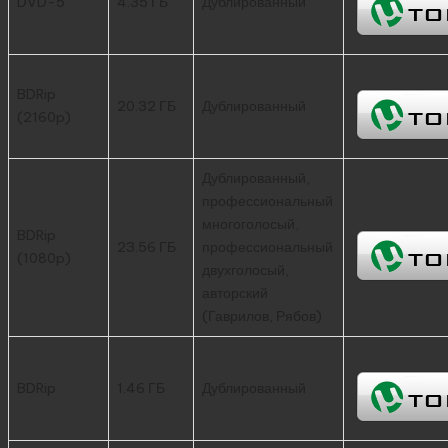
DVD-5
4.35 ГБ
Дублированный
BDRip
20.32 ГБ
Дублированный
(2160p)
Дублированный,
профессиональный
многоголосый,
BDRip
23.56 ГБ
профессиональный
(1080p)
двухголосый,
авторский
(Гаврилов, Рябов)
BDRip
1.46 ГБ
Дублированный