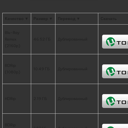
Качество ▼
Размер ▼
Перевод ▼
Скачать
Blu-Ray
Remux
46.52 ГБ
Дублированный
(2160p)
BDRip
10.49 ГБ
Дублированный
(1080p)
HDRip
2.19 ГБ
Дублированный
BDRip