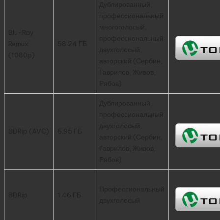
Дублированный,
профессиональный
многоголосый,
Blu-Ray
профессиональный
Remux
58.24 ГБ
двухголосый,
(1080p)
авторский (Сербин,
Гаврилов, Живов,
Рябов)
Дублированный,
профессиональный
двухголосый,
BDRip (AVC)
6.95 ГБ
авторский (Сербин,
Гаврилов, Живов,
Рябов)
Профессиональный
BDRip
1.46 ГБ
двухголосый