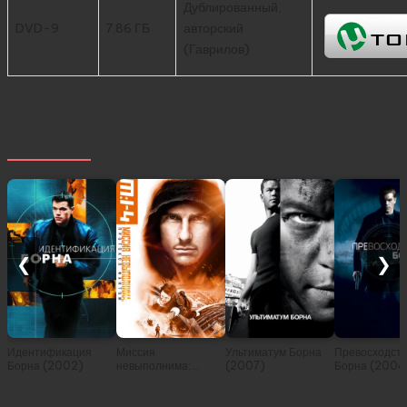
Дублированный,
DVD-9
7.86 ГБ
авторский
(Гаврилов)
Похожее
❮
❯
Идентификация
Миссия
Ультиматум Борна
Превосходст
Борна (2002)
невыполнима:
(2007)
Борна (2004
Протокол Фантом
(2011)