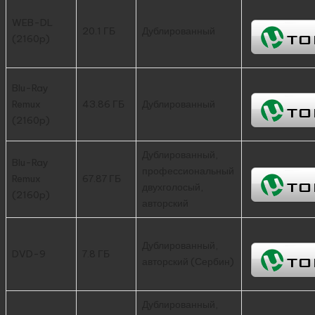
WEB-DL
20.1 ГБ
Дублированный
(2160p)
Blu-Ray
Remux
43.86 ГБ
Дублированный
(2160p)
Дублированный,
Blu-Ray
профессиональный
Remux
67.87 ГБ
двухголосый,
(2160p)
авторский
Дублированный,
DVD-9
7.8 ГБ
авторский (Сербин)
Дублированный,