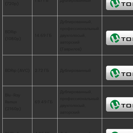
7.87 ГБ
Дублированный
(720p)
Дублированный,
профессиональный
BDRip
14.69 ГБ
двухголосый,
(1080p)
авторский
(Гаврилов)
BDRip (AVC)
2.72 ГБ
Дублированный
Дублированный,
Blu-Ray
профессиональный
Remux
69.49 ГБ
двухголосый,
(2160p)
авторский