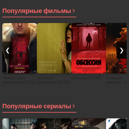
Популярные фильмы
❮
❯
Человек-паук:
Закулисье
Обсессия (2025)
Зловещие
Новый день (2026)
реальности (2026)
мертвецы: Пе
(2026)
Популярные сериалы