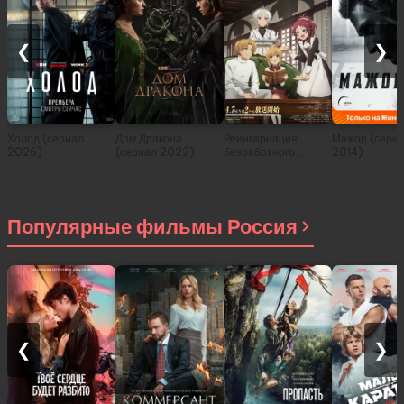
❮
❯
Холод (сериал
Дом Дракона
Реинкарнация
Мажор (сери
2026)
(сериал 2022)
безработного:
2014)
История о
приключениях в
другом мире (сериал
2021)
Популярные фильмы Россия
❮
❯