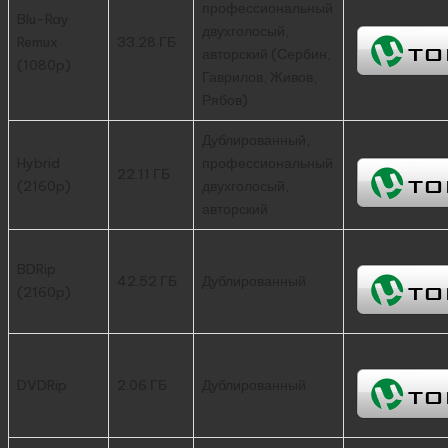
профессиональный
Blu-Ray
двухголосый,
Remux
33.28 ГБ
авторский (Сербин,
(1080p)
Гаврилов, Живов,
Рябов)
Дублированный,
Hybrid
профессиональный
22.11 ГБ
(2160p)
двухголосый,
авторский
BDRip
42.52 ГБ
Дублированный
(2160p)
DVDRip
2.06 ГБ
Дублированный