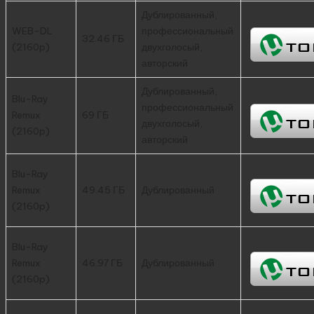
Дублированный,
WEB-DL
профессиональный
32.46 ГБ
(2160p)
двухголосый,
авторский
Дублированный,
Blu-Ray
профессиональный
Remux
69 ГБ
двухголосый,
(2160p)
авторский
Blu-Ray
Remux
49.45 ГБ
Дублированный
(2160p)
Blu-Ray
Remux
46.97 ГБ
Дублированный
(2160p)