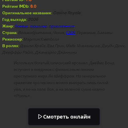
Рейтинг IMDb:
8.0
Оригинальное название:
Casino Royale
Год выхода:
2006
Жанр:
боевик
,
триллер
,
приключения
Страна:
Великобритания, Чехия,
США
, Германия, Багамы
Режиссер:
Мартин Кэмпбелл
В ролях:
Дэниэл Крэйг, Ева Грин, Мадс Миккельсен, Джуди Денч,
Джеффри Райт, Джанкарло Джаннини
Используя богатый шпионский арсенал, Джеймс Бонд
вступает в поединок с финансовым гением
преступного мира Ле Шиффром. Но генеральное
сражение против него можно выиграть лишь силой
ума, и не на поле боя, а на зеленом сукне казино
«Рояль».
Смотреть онлайн