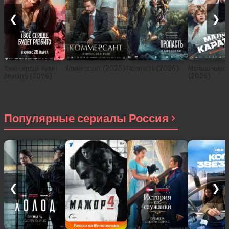
❮
❯
Твоё сердце будет
Коммерсант (2025)
Пропасть (2026)
Малыш-карат
разбито (2026)
(2026)
Популярные сериалы Россия
❮
❯