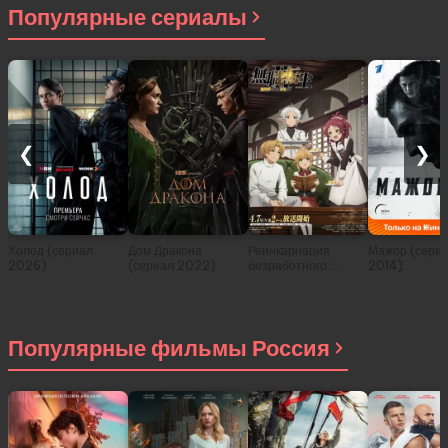
Популярные сериалы
❮
❯
Холод (сериал
Дом Дракона
Реинкарнация
Мажор (сери
2026)
(сериал 2022)
безработного:
2014)
История о
приключениях в
другом мире (сериал
2021)
Популярные фильмы Россия