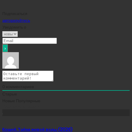
Подписаться
авторизуйтесь
Уведомить о
0
комментариев
Старые
Новые
Популярные
Сейчас скачивают
Кощей. Тайна живой воды (2026)