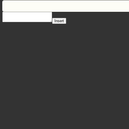
Top
Insert