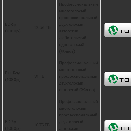
Профессиональный
многоголосый,
профессиональный
BDRip
двухголосый,
12.56 ГБ
(1080p)
авторский,
любительский
одноголосый
(Живов)
Профессиональный
многоголосый,
Blu-Ray
31 ГБ
профессиональный
(1080p)
двухголосый,
авторский (Живов)
Профессиональный
многоголосый,
профессиональный
BDRip
двухголосый,
16.76 ГБ
(1080p)
авторский,