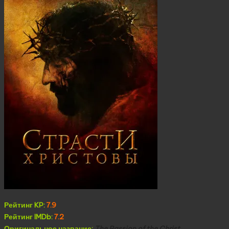
Рейтинг KP:
7.9
Рейтинг IMDb:
7.2
Оригинальное название:
The Passion of the Christ