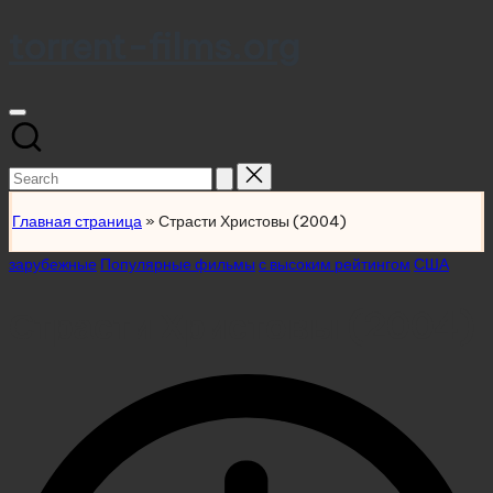
torrent-films.org
Skip
to
content
Search
for:
Главная страница
»
Страсти Христовы (2004)
Posted
зарубежные
Популярные фильмы
с высоким рейтингом
США
in
Страсти Христовы (2004)