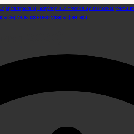
ые
мультфильм
Популярные сериалы
с высоким рейтинг
асы
сериалы фэнтези
ужасы
фэнтези
риал 2020)