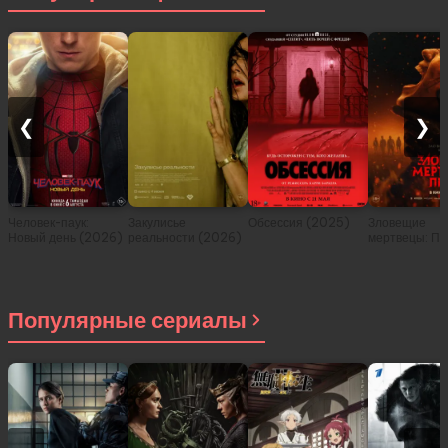
❮
❯
Человек-паук:
Закулисье
Обсессия (2025)
Зловещие
Новый день (2026)
реальности (2026)
мертвецы: Пе
(2026)
Популярные сериалы