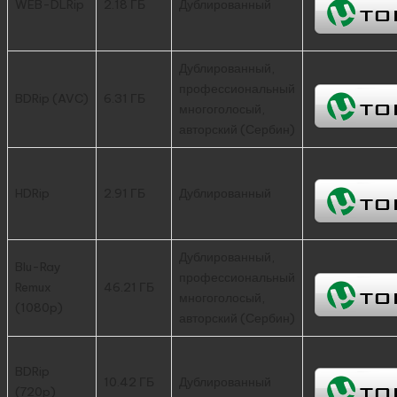
WEB-DLRip
2.18 ГБ
Дублированный
Дублированный,
профессиональный
BDRip (AVC)
6.31 ГБ
многоголосый,
авторский (Сербин)
HDRip
2.91 ГБ
Дублированный
Дублированный,
Blu-Ray
профессиональный
Remux
46.21 ГБ
многоголосый,
(1080p)
авторский (Сербин)
BDRip
10.42 ГБ
Дублированный
(720p)