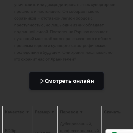
уничтожить или дискредитировать всех супергероев
прошлого и настоящего. Он собирает своих
соратников – отставной легион борцов с
преступностью, но лишь один из них обладает
подлинной силой. Постепенно Роршах осознает
пугающий масштаб заговора, связанного с общим
прошлым героев и сулящего катастрофические
последствия в будущем. Они хранят наш покой, но
кто охранит нас от Хранителей?
Смотреть онлайн
Качество ▼
Размер ▼
Перевод ▼
Скачать
Дублированный,
BDRip
профессиональный