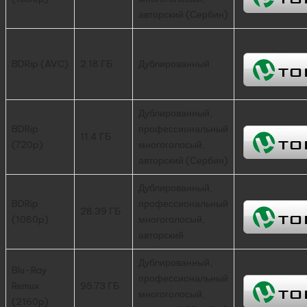
авторский (Сербин)
BDRip (AVC)
2.18 ГБ
Дублированный
Дублированный,
BDRip
профессиональный
11.4 ГБ
(720p)
многоголосый,
авторский (Сербин)
Дублированный,
BDRip
профессиональный
28.39 ГБ
(1080p)
многоголосый,
авторский
Дублированный,
Blu-Ray
профессиональный
Remux
95.73 ГБ
многоголосый,
(2160p)