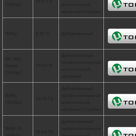
10.97 ГБ
(1080p)
многоголосый,
авторский (Сербин)
HDRip
2.18 ГБ
Дублированный
Дублированный,
Blu-Ray
профессиональный
Remux
99.19 ГБ
многоголосый,
(2160p)
авторский
Дублированный,
BDRip
профессиональный
36.35 ГБ
(2160p)
многоголосый,
авторский (Сербин)
Дублированный,
WEB-DL
профессиональный
19.54 ГБ
(1080p)
многоголосый,