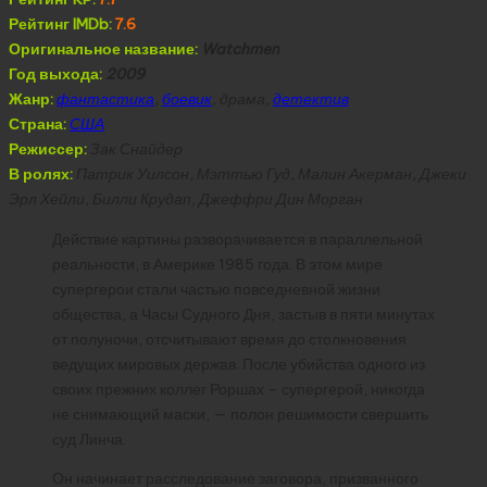
Рейтинг IMDb:
7.6
Оригинальное название:
Watchmen
Год выхода:
2009
Жанр:
фантастика
,
боевик
, драма,
детектив
Страна:
США
Режиссер:
Зак Снайдер
В ролях:
Патрик Уилсон, Мэттью Гуд, Малин Акерман, Джеки
Эрл Хейли, Билли Крудап, Джеффри Дин Морган
Действие картины разворачивается в параллельной
реальности, в Америке 1985 года. В этом мире
супергерои стали частью повседневной жизни
общества, а Часы Судного Дня, застыв в пяти минутах
от полуночи, отсчитывают время до столкновения
ведущих мировых держав. После убийства одного из
своих прежних коллег Роршах – супергерой, никогда
не снимающий маски, — полон решимости свершить
суд Линча.
Он начинает расследование заговора, призванного