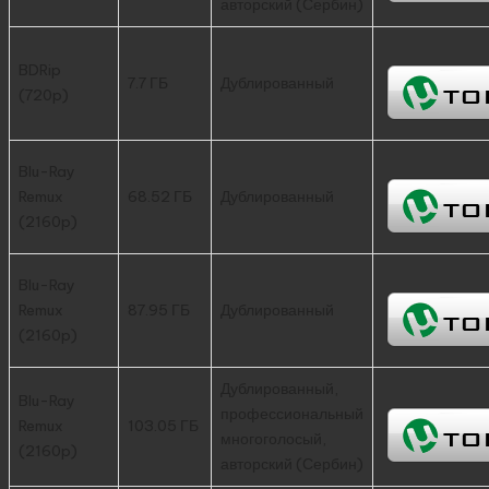
авторский (Сербин)
BDRip
7.7 ГБ
Дублированный
(720p)
Blu-Ray
Remux
68.52 ГБ
Дублированный
(2160p)
Blu-Ray
Remux
87.95 ГБ
Дублированный
(2160p)
Дублированный,
Blu-Ray
профессиональный
Remux
103.05 ГБ
многоголосый,
(2160p)
авторский (Сербин)