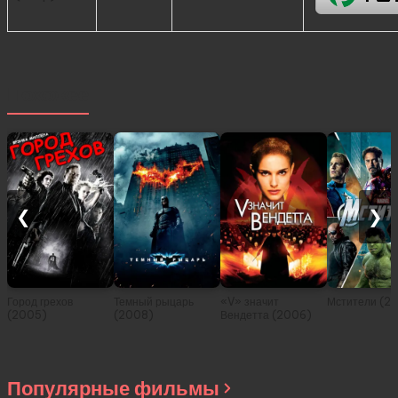
Похожее
❮
❯
Город грехов
Темный рыцарь
«V» значит
Мстители (20
(2005)
(2008)
Вендетта (2006)
Популярные фильмы