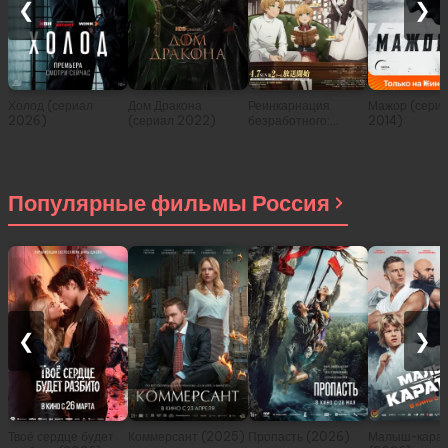
❮
❯
Холод (сериал
Дом Дракона
Реинкарнация
Мажор (сери
2026)
(сериал 2022)
безработного:
2014)
История о
приключениях в
другом мире (сериал
2021)
Популярные фильмы Россия
❮
❯
Твоё сердце будет
Коммерсант (2025)
Пропасть (2026)
Малыш-карат