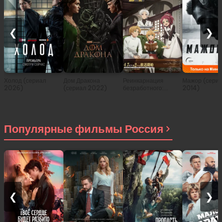
❮
❯
Холод (сериал
Дом Дракона
Реинкарнация
Мажор (сери
2026)
(сериал 2022)
безработного:
2014)
История о
приключениях в
другом мире (сериал
2021)
Популярные фильмы Россия
❮
❯