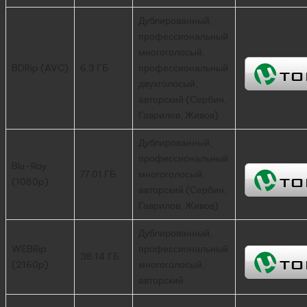
Дублированный,
профессиональный
многоголосый,
BDRip (AVC)
6.3 ГБ
профессиональный
двухголосый,
авторский (Сербин,
Гаврилов, Живов)
Дублированный,
профессиональный
Blu-Ray
77.01 ГБ
многоголосый,
(1080p)
авторский (Сербин,
Гаврилов, Живов)
Дублированный,
WEBRip
профессиональный
38.14 ГБ
(2160p)
многоголосый,
авторский