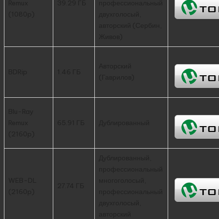
Remux
39.29 ГБ
профессиональный
(1080p)
двухголосый,
авторский (Сербин,
Живов)
Авторский
BDRip
1.46 ГБ
(Гаврилов)
Blu-Ray
Remux
65.91 ГБ
Дублированный
(2160p)
Дублированный,
профессиональный
WEB-DL
многоголосый,
27.74 ГБ
(2160p)
профессиональный
двухголосый,
авторский