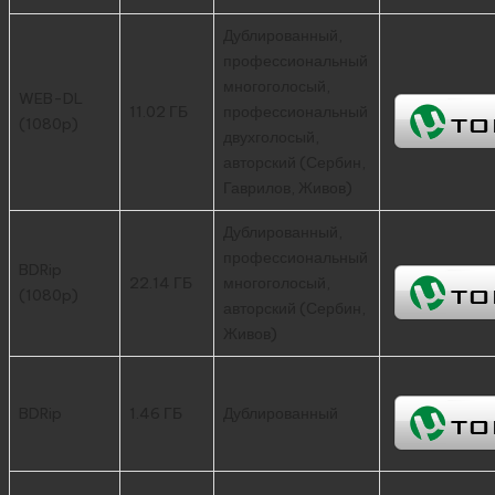
Дублированный,
профессиональный
многоголосый,
WEB-DL
11.02 ГБ
профессиональный
(1080p)
двухголосый,
авторский (Сербин,
Гаврилов, Живов)
Дублированный,
профессиональный
BDRip
22.14 ГБ
многоголосый,
(1080p)
авторский (Сербин,
Живов)
BDRip
1.46 ГБ
Дублированный