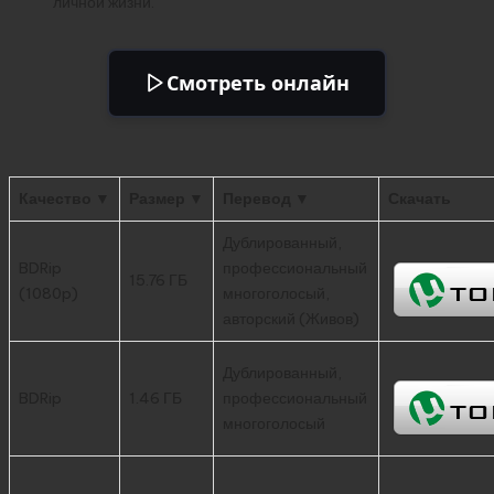
личной жизни.
Смотреть онлайн
Качество ▼
Размер ▼
Перевод ▼
Скачать
Дублированный,
BDRip
профессиональный
15.76 ГБ
(1080p)
многоголосый,
авторский (Живов)
Дублированный,
BDRip
1.46 ГБ
профессиональный
многоголосый