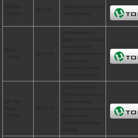
WEBRip
Профессиональный
33.17 ГБ
(2160p)
многоголосый
Дублированный,
профессиональный
многоголосый,
BDRip
20.16 ГБ
профессиональный
(1080p)
двухголосый,
авторский (Сербин,
Гаврилов, Живов)
Дублированный,
профессиональный
Blu-Ray
многоголосый,
Remux
35.59 ГБ
профессиональный
(1080p)
двухголосый,
авторский (Сербин,
Живов)