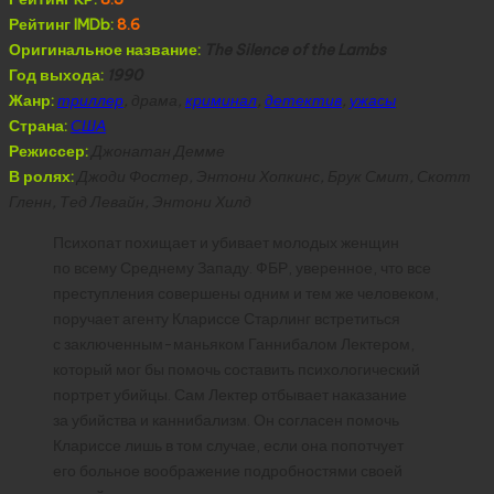
Рейтинг IMDb:
8.6
Оригинальное название:
The Silence of the Lambs
Год выхода:
1990
Жанр:
триллер
, драма,
криминал
,
детектив
,
ужасы
Страна:
США
Режиссер:
Джонатан Демме
В ролях:
Джоди Фостер, Энтони Хопкинс, Брук Смит, Скотт
Гленн, Тед Левайн, Энтони Хилд
Психопат похищает и убивает молодых женщин
по всему Среднему Западу. ФБР, уверенное, что все
преступления совершены одним и тем же человеком,
поручает агенту Клариссе Старлинг встретиться
с заключенным-маньяком Ганнибалом Лектером,
который мог бы помочь составить психологический
портрет убийцы. Сам Лектер отбывает наказание
за убийства и каннибализм. Он согласен помочь
Клариссе лишь в том случае, если она попотчует
его больное воображение подробностями своей