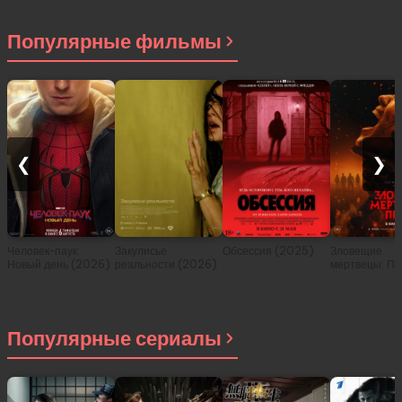
Популярные фильмы
❮
❯
Человек-паук:
Закулисье
Обсессия (2025)
Зловещие
Новый день (2026)
реальности (2026)
мертвецы: Пе
(2026)
Популярные сериалы