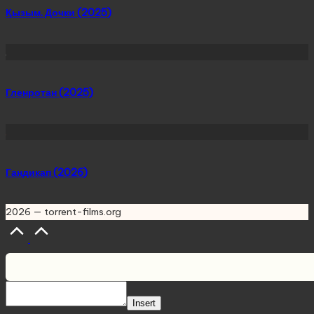
Қызым. Дочки (2025)
Гленротан (2025)
Гандикап (2026)
2026 — torrent-films.org
Scroll
to
Top
Insert