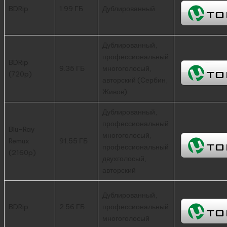
BDRip
1.99 ГБ
Дублированный
Дублированный,
профессиональный
BDRip
9.35 ГБ
многоголосый,
(720p)
авторский (Сербин,
Живов)
Дублированный,
профессиональный
Blu-Ray
многоголосый,
Remux
91.55 ГБ
профессиональный
(2160p)
двухголосый,
авторский
Дублированный,
BDRip
2.56 ГБ
профессиональный
многоголосый