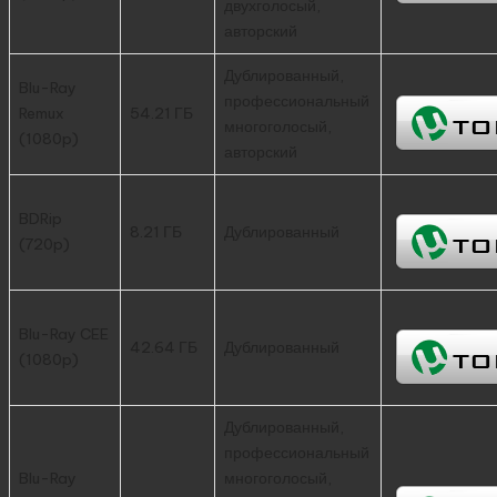
двухголосый,
авторский
Дублированный,
Blu-Ray
профессиональный
Remux
54.21 ГБ
многоголосый,
(1080p)
авторский
BDRip
8.21 ГБ
Дублированный
(720p)
Blu-Ray CEE
42.64 ГБ
Дублированный
(1080p)
Дублированный,
профессиональный
Blu-Ray
многоголосый,