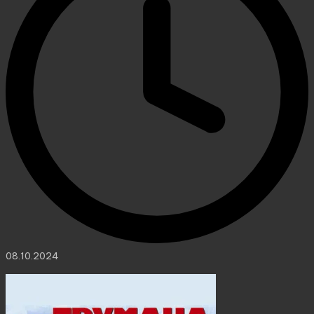
08.10.2024