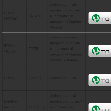
Дублированный,
профессиональный
BDRip
14.82 ГБ
многоголосый,
(1080p)
авторский (Сербин,
Живов)
Дублированный,
профессиональный
BDRip
7.7 ГБ
многоголосый,
(1080p)
авторский (Сербин,
Живов, Визгунов)
HDRip
1.45 ГБ
Дублированный
Дублированный,
Blu-Ray
профессиональный
Remux
53.34 ГБ
многоголосый,