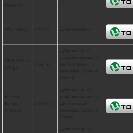
(2160p)
WEB-DLRip
1.45 ГБ
Дублированный
Дублированный,
профессиональный
WEB-DLRip
8.62 ГБ
многоголосый,
(720p)
авторский (Сербин,
Живов)
Дублированный,
Blu-Ray
профессиональный
Remux
34.67 ГБ
многоголосый,
(1080p)
авторский (Сербин,
Живов)
Дублированный,