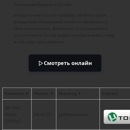
Корпорации Будущего Гаттака.
И когда он уже на пути к свободе, убийство грозит
раскрытием его реальной личности. Несмотря на
свою невиновность, Винсенту есть что скрывать и
есть что терять. Но так трудно остаться в живых, когда
в тебе живут два человека…
Смотреть онлайн
Качество ▼
Размер ▼
Перевод ▼
Скачать
Blu-Ray
Remux
54.66 ГБ
Дублированный
(2160p)