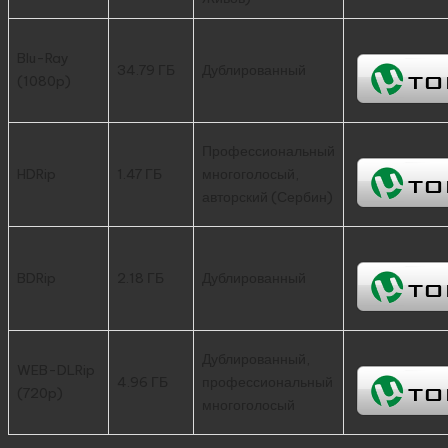
Blu-Ray
34.79 ГБ
Дублированный
(1080p)
Профессиональный
HDRip
1.47 ГБ
многоголосый,
авторский (Сербин)
BDRip
2.18 ГБ
Дублированный
Дублированный,
WEB-DLRip
4.96 ГБ
профессиональный
(720p)
многоголосый