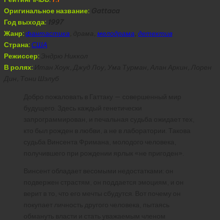
Оригинальное название:
Gattaca
Год выхода:
1997
Жанр:
фантастика
, драма,
мелодрама
,
детектив
Страна:
США
Режиссер:
Эндрю Никкол
В ролях:
Итан Хоук, Джуд Лоу, Ума Турман, Алан Аркин, Лорен
Дин, Тони Шэлуб
Добро пожаловать в Гаттаку — совершенный мир
будущего. Здесь каждый генетически
запрограммирован, и печальная судьба ожидает тех,
кто был рожден в любви, а не в лаборатории. Такова
судьба Винсента Фримана, молодого человека,
получившего при рождении ярлык «не пригоден».
Винсент обладает весомыми недостатками: он
подвержен страстям, он поддается эмоциям, и он
верит в то, что его мечты сбудутся. Вот почему он
покупает личность другого человека, пытаясь
обмануть власти и стать уважаемым членом