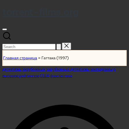
torrent-films.org
Skip
to
content
Search
for:
Главная страница
»
Гаттака (1997)
Posted
детективы
зарубежные
зарубежные детективы
мелодрамы
с
in
высоким рейтингом
США
фантастика
Гаттака (1997)