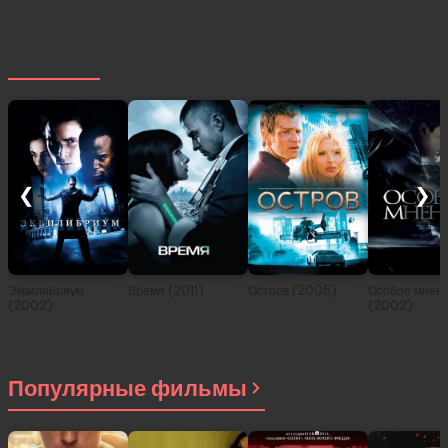
Похожее
❮
❯
Эквилибриум
Время (2011)
Остров (2005)
Особое мнен
(2002)
(2002)
Популярные фильмы