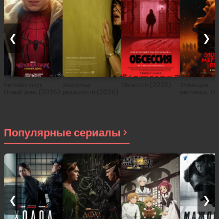
❮
❯
Человек-паук:
Закулисье
Обсессия (2025)
Зловещие
Новый день (2026)
реальности (2026)
мертвецы: Пе
(2026)
Популярные сериалы
❮
❯