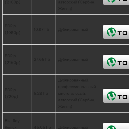
(2160p)
авторский (Сербин,
Живов)
BDRip
10.87 ГБ
Дублированный
(1080p)
BDRip
27.66 ГБ
Дублированный
(2160p)
Дублированный,
профессиональный
BDRip
6.28 ГБ
многоголосый,
(720p)
авторский (Сербин,
Живов)
Blu-Ray
Remux
46.06 ГБ
Дублированный