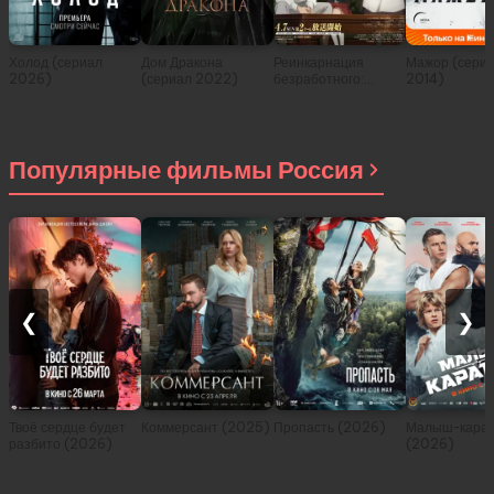
Холод (сериал
Дом Дракона
Реинкарнация
Мажор (сери
2026)
(сериал 2022)
безработного:
2014)
История о
приключениях в
другом мире (сериал
2021)
Популярные фильмы Россия
❮
❯
Твоё сердце будет
Коммерсант (2025)
Пропасть (2026)
Малыш-карат
разбито (2026)
(2026)