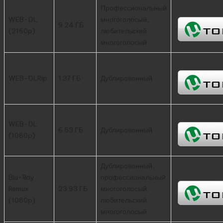
Профессиональный
WEB-DL
многоголосый,
9.24 ГБ
(2160p)
любительский
многоголосый
WEB-DLRip
1.37 ГБ
Дублированный
WEB-DL
6.53 ГБ
Дублированный
(1080p)
Дублированный,
Blu-Ray
профессиональный
Remux
23.93 ГБ
многоголосый,
(1080p)
любительский
многоголосый