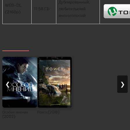
Дублированный,
WEB-DL
11.58 ГБ
любительский
(2160p)
многоголосый
Похожее
❮
❯
Особое мнение
Поиск (2018)
(2002)