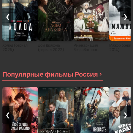
❮
❯
Холод (сериал
Дом Дракона
Реинкарнация
Мажор (сери
2026)
(сериал 2022)
безработного:
2014)
История о
приключениях в
другом мире (сериал
2021)
Популярные фильмы Россия
❮
❯