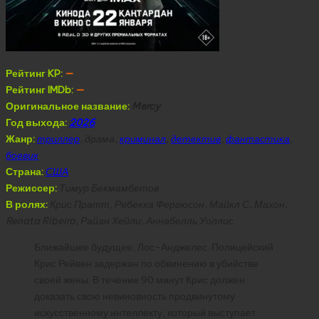
Рейтинг KP:
—
Рейтинг IMDb:
—
Оригинальное название:
Mercy
Год выхода:
2026
Жанр:
триллер
, драма,
криминал
,
детектив
,
фантастика
,
боевик
Страна:
США
Режиссер:
Тимур Бекмамбетов
В ролях:
Крис Пратт, Ребекка Фергюсон, Майкл С. Махон,
Renata Ribeiro, Райан Хейли, Аннабелль Уоллис
Ближайшее будущее, Лос-Анджелес. Полицейский
Крис Рейвен задержан по обвинению в убийстве
своей жены. В течение 90 минут Крис должен
доказать свою невиновность продвинутому
искусственному интеллекту, который выступает