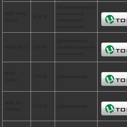
Профессиональный
WEB-DLRip
многоголосый,
4.74 ГБ
(720p)
любительский
многоголосый
Дублированный,
HDRip (AVC)
2.18 ГБ
профессиональный
многоголосый
BDRip
3.75 ГБ
Дублированный
(720p)
WEB-DL
6.29 ГБ
Дублированный
(1080p)