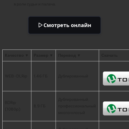
в роли судьи и палача.
Смотреть онлайн
Качество ▼
Размер ▼
Перевод ▼
Скачать
WEB-DLRip
1.46 ГБ
Дублированный
Дублированный,
BDRip
8.9 ГБ
профессиональный
(1080p)
многоголосый