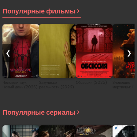
Популярные фильмы
❮
❯
Человек-паук:
Закулисье
Обсессия (2025)
Зловещие
Новый день (2026)
реальности (2026)
мертвецы: Пе
(2026)
Популярные сериалы