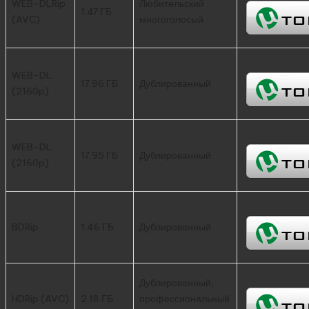
WEB-DLRip
Любительский
1.47 ГБ
(AVC)
многоголосый
WEB-DL
17.96 ГБ
Дублированный
(2160p)
WEB-DL
17.95 ГБ
Дублированный
(2160p)
BDRip
1.46 ГБ
Дублированный
Дублированный,
HDRip (AVC)
2.18 ГБ
профессиональный