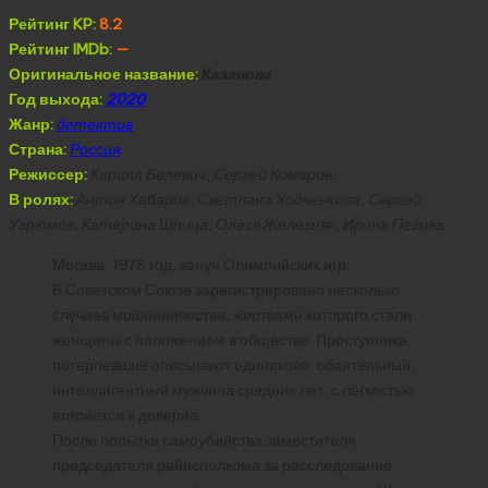
Рейтинг KP:
8.2
Рейтинг IMDb:
—
Оригинальное название:
Казанова
Год выхода:
2020
Жанр:
детектив
Страна:
Россия
Режиссер:
Кирилл Белевич, Сергей Комаров
В ролях:
Антон Хабаров, Светлана Ходченкова, Сергей
Угрюмов, Катерина Шпица, Олеся Железняк, Ирина Пегова
Москва, 1978 год, канун Олимпийских игр.
В Советском Союзе зарегистрировано несколько
случаев мошенничества, жертвами которого стали
женщины с положением в обществе. Преступника
потерпевшие описывают одинаково: обаятельный,
интеллигентный мужчина средних лет, с лёгкостью
втирается в доверие.
После попытки самоубийства заместителя
председателя райисполкома за расследование