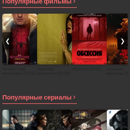
Популярные фильмы
❮
❯
Человек-паук:
Закулисье
Обсессия (2025)
Зловещие
Новый день (2026)
реальности (2026)
мертвецы: Пе
(2026)
Популярные сериалы