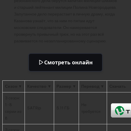
резонансного дела берутся капитан милиции Шмаков
и старший лейтенант милиции Полина Новгородцева.
Запутанное дело перерастает в личную драму, когда
Казанова узнаёт, что за ним по пятам идут
московские следователи. Он намеревается
провернуть привычный трюк, но на этот раз всё
развивается по незапланированному сценарию.
Смотреть онлайн
Сезон ▼
Качество ▼
Размер ▼
Перевод ▼
Скачать
3 сезон:
1-8
Не
SATRip
5.11 ГБ
серии из
требуется
8
3 сезон: