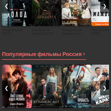
❮
❯
Холод (сериал
Дом Дракона
Реинкарнация
Мажор (сери
2026)
(сериал 2022)
безработного:
2014)
История о
приключениях в
другом мире (сериал
2021)
Популярные фильмы Россия
❮
❯