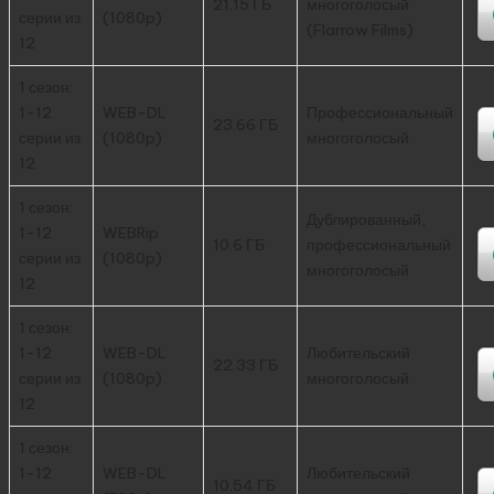
21.15 ГБ
многоголосый
серии из
(1080p)
(Flarrow Films)
12
1 сезон:
1-12
WEB-DL
Профессиональный
23.66 ГБ
серии из
(1080p)
многоголосый
12
1 сезон:
Дублированный,
1-12
WEBRip
10.6 ГБ
профессиональный
серии из
(1080p)
многоголосый
12
1 сезон:
1-12
WEB-DL
Любительский
22.33 ГБ
серии из
(1080p)
многоголосый
12
1 сезон:
1-12
WEB-DL
Любительский
10.54 ГБ