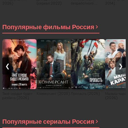
2026)
(сериал 2022)
безработного:
2014)
История о
приключениях в
другом мире (сериал
2021)
Популярные фильмы Россия
❮
❯
Твоё сердце будет
Коммерсант (2025)
Пропасть (2026)
Малыш-карат
разбито (2026)
(2026)
Популярные сериалы Россия