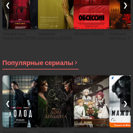
❮
❯
Человек-паук:
Закулисье
Обсессия (2025)
Зловещие
Новый день (2026)
реальности (2026)
мертвецы: Пе
(2026)
Популярные сериалы
❮
❯
Холод (сериал
Дом Дракона
Реинкарнация
Мажор (сери