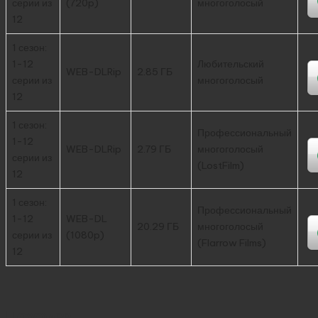
серии из
(720p)
многоголосый
12
1 сезон:
1-12
Любительский
WEB-DLRip
2.85 ГБ
серии из
многоголосый
12
1 сезон:
Профессиональный
1-12
WEB-DLRip
2.79 ГБ
многоголосый
серии из
(LostFilm)
12
1 сезон:
Профессиональный
1-12
WEB-DL
20.29 ГБ
многоголосый
серии из
(1080p)
(Flarrow Films)
12
Похожее