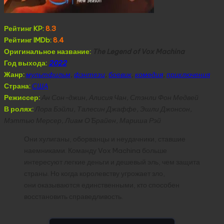
Рейтинг KP:
8.3
Рейтинг IMDb:
8.4
Оригинальное название:
The Legend of Vox Machina
Год выхода:
2022
Жанр:
мультфильм
,
фэнтези
,
боевик
,
комедия
,
приключения
Страна:
США
Режиссер:
Ан Сон-джин, Алисия Чан, Стэнли Фон Медвей
В ролях:
Лора Бэйли, Талесин Джаффе, Эшли Джонсон,
Мэттью Мерсер, Лиам О’Брайен, Мариша Рэй
Они хулиганы, оборванцы и неудачники, ставшие
наемниками. Команду Vox Machina больше
интересуют легкие деньги и дешевый эль, чем защита
страны. Но когда королевству угрожает зло,
они оказываются единственными, кто способен
восстановить справедливость.