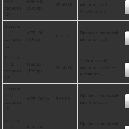
1-12
WEB-DL
23.59 ГБ
многоголосый
серии из
(1080p)
(NewStation)
12
2 сезон:
1-12
WEB-DL
Профессиональный
11.71 ГБ
серии из
(720p)
многоголосый
12
2 сезон:
Любительский
1-12
WEBRip
23.58 ГБ
многоголосый (LE-
серии из
(1080p)
Production)
12
2 сезон:
1-12
Профессиональный
WEB-DLRip
5.88 ГБ
серии из
многоголосый
12
2 сезон:
Профессиональный
1-12
WEB-DL