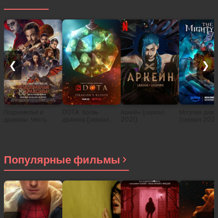
❮
❯
Подземелья и
DOTA: Кровь
Аркейн (сериал
Могучая девя
драконы: Честь
дракона (сериал
2021)
(сериал 202
среди воров (2023)
2021)
Популярные фильмы