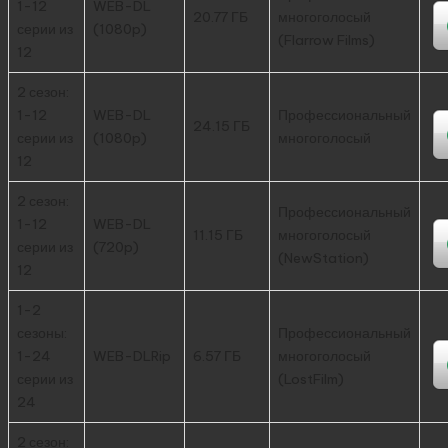
1-12
WEB-DL
20.77 ГБ
многоголосый
серии из
(1080p)
(Flarrow Films)
12
2 сезон:
1-12
WEB-DL
Профессиональный
24.15 ГБ
серии из
(1080p)
многоголосый
12
2 сезон:
Профессиональный
1-12
WEB-DL
11.15 ГБ
многоголосый
серии из
(720p)
(NewStation)
12
1-2
сезоны:
Профессиональный
1-24
WEB-DLRip
6.57 ГБ
многоголосый
серии из
(LostFilm)
24
2 сезон: