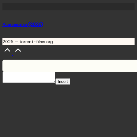
Распаковка (2026)
2026 — torrent-films.org
Scroll
to
Top
Insert