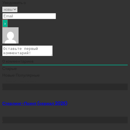
Уведомить о
0
комментариев
Старые
Новые
Популярные
Сейчас скачивают
Стерлинг-Поинт (сериал 2026)