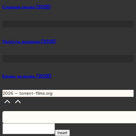
Сладкая сказка (2025)
Патруль времени (2025)
Кровь за кровь (2025)
2026 — torrent-films.org
Scroll
to
Top
Insert