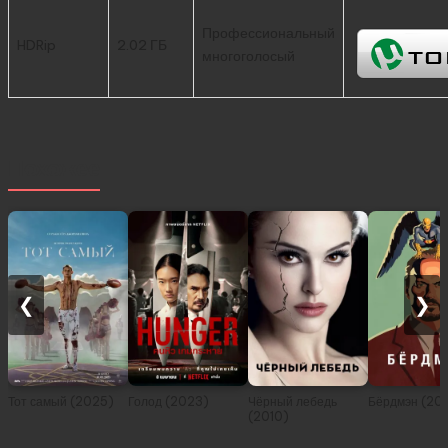
Профессиональный
HDRip
2.02 ГБ
многоголосый
Похожее
❮
❯
Тот самый (2025)
Голод (2023)
Чёрный лебедь
Бёрдмэн (201
(2010)