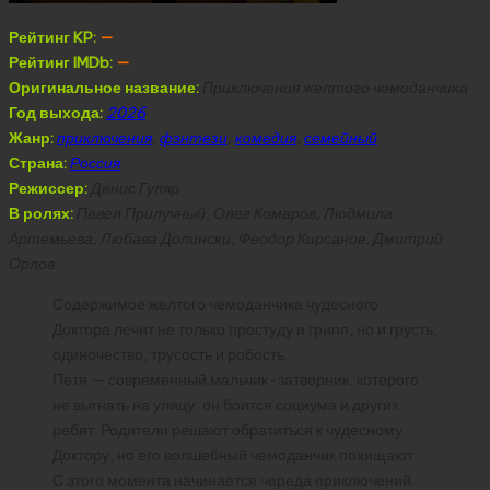
Рейтинг KP:
—
Рейтинг IMDb:
—
Оригинальное название:
Приключения желтого чемоданчика
Год выхода:
2026
Жанр:
приключения
,
фэнтези
,
комедия
,
семейный
Страна:
Россия
Режиссер:
Денис Гуляр
В ролях:
Павел Прилучный, Олег Комаров, Людмила
Артемьева, Любава Долински, Феодор Кирсанов, Дмитрий
Орлов
Содержимое желтого чемоданчика чудесного
Доктора лечит не только простуду и грипп, но и грусть,
одиночество, трусость и робость.
Петя — современный мальчик-затворник, которого
не выгнать на улицу, он боится социума и других
ребят. Родители решают обратиться к чудесному
Доктору, но его волшебный чемоданчик похищают.
С этого момента начинается череда приключений.