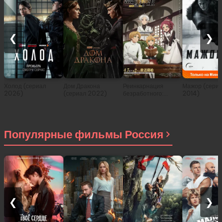
❮
❯
Холод (сериал
Дом Дракона
Реинкарнация
Мажор (сери
2026)
(сериал 2022)
безработного:
2014)
История о
приключениях в
другом мире (сериал
2021)
Популярные фильмы Россия
❮
❯