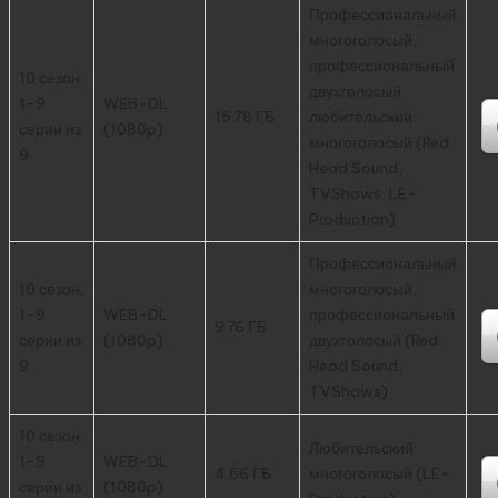
Профессиональный
многоголосый,
профессиональный
10 сезон:
двухголосый,
1-9
WEB-DL
15.78 ГБ
любительский
серии из
(1080p)
многоголосый (Red
9
Head Sound,
TVShows, LE-
Production)
Профессиональный
10 сезон:
многоголосый,
1-9
WEB-DL
профессиональный
9.76 ГБ
серии из
(1080p)
двухголосый (Red
9
Head Sound,
TVShows)
10 сезон:
Любительский
1-9
WEB-DL
4.56 ГБ
многоголосый (LE-
серии из
(1080p)