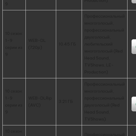
Production)
9
Профессиональный
многоголосый,
профессиональный
10 сезон:
двухголосый,
1-9
WEB-DL
10.45 ГБ
любительский
серии из
(720p)
многоголосый (Red
9
Head Sound,
TVShows, LE-
Production)
Профессиональный
10 сезон:
многоголосый,
1-9
WEB-DLRip
профессиональный
3.21 ГБ
серии из
(AVC)
двухголосый (Red
9
Head Sound,
TVShows)
10 сезон:
Профессиональный