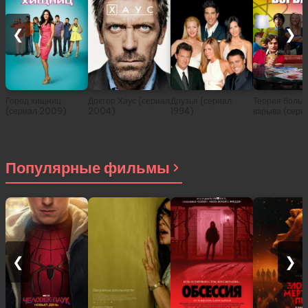
❮
❯
Город хищниц
Доктор Хаус (сериал
Друзья (сериал
Теория больш
(сериал 2009)
2004)
1994)
взрыва (сери
2007)
Популярные фильмы
❮
❯