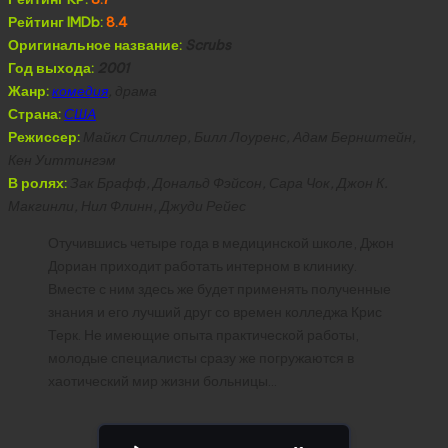
Рейтинг IMDb:
8.4
Оригинальное название:
Scrubs
Год выхода:
2001
Жанр:
комедия
, драма
Страна:
США
Режиссер:
Майкл Спиллер, Билл Лоуренс, Адам Бернштейн,
Кен Уиттингэм
В ролях:
Зак Брафф, Дональд Фэйсон, Сара Чок, Джон К.
Макгинли, Нил Флинн, Джуди Рейес
Отучившись четыре года в медицинской школе, Джон
Дориан приходит работать интерном в клинику.
Вместе с ним здесь же будет применять полученные
знания и его лучший друг со времен колледжа Крис
Терк. Не имеющие опыта практической работы,
молодые специалисты сразу же погружаются в
хаотический мир жизни больницы…