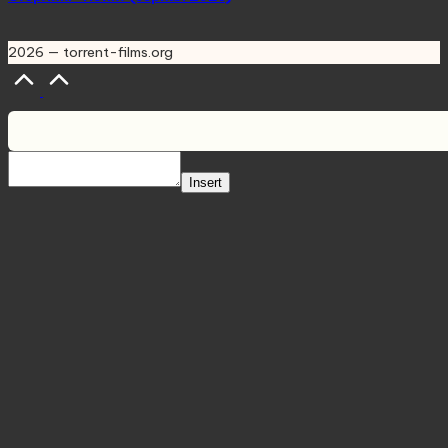
2026 — torrent-films.org
Scroll
to
Top
Insert