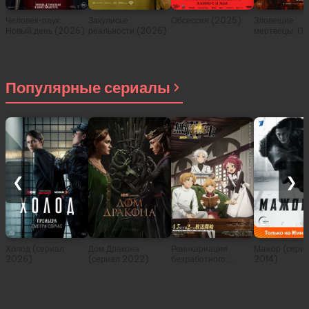
Человек-паук:
Закулисье
Обсессия (2025)
Зловещие
Новый день (2026)
реальности (2026)
мертвецы: Пе
(2026)
Популярные сериалы
❮
❯
Холод (сериал
Дом Дракона
Реинкарнация
Мажор (сери
2026)
(сериал 2022)
безработного:
2014)
История о
приключениях в
другом мире (сериал
2021)