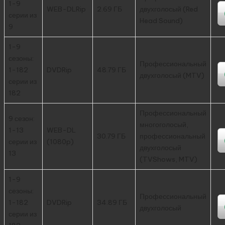
1-9
WEB-DLRip
2.69 ГБ
двухголосый (Red
серии из
Head Sound)
9
1-9
сезоны:
Профессиональный
1-182
DVDRip
48.79 ГБ
двухголосый (MTV)
серии из
182
Профессиональный
9 сезон:
многоголосый,
1-13
WEB-DL
30.79 ГБ
профессиональный
серии из
(1080p)
двухголосый
13
(TVShows, MTV)
1-9
сезоны:
Профессиональный
1-182
DVDRip
34.89 ГБ
двухголосый
серии из