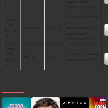
двухголосый
22
(TVShows, MTV)
Профессиональный
1 сезон:
многоголосый,
1-24
DVD Remux
20.26 ГБ
профессиональный
серии из
двухголосый
24
(TVShows, MTV)
1 сезон:
1-24
Профессиональный
DVDRip
6.63 ГБ
серии из
двухголосый (MTV)
24
Похожее