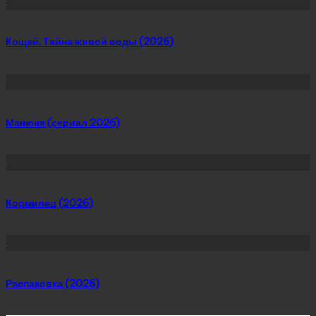
Кощей. Тайна живой воды (2026)
Манюня (сериал 2026)
Кормилец (2026)
Распаковка (2026)