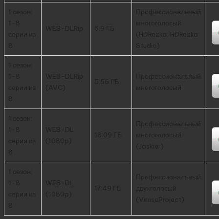
1 сезон:
Профессиональный
1-8
многоголосый
WEB-DLRip
5.9 ГБ
серии из
(HDRezka, HDRezka
8
Studio)
1 сезон:
1-8
WEB-DLRip
Профессиональный
5.56 ГБ
серии из
(AVC)
многоголосый
8
1 сезон:
Профессиональный
1-8
WEB-DL
18.09 ГБ
многоголосый
серии из
(1080p)
(Jaskier)
8
1 сезон:
Профессиональный
1-8
WEB-DL
17.49 ГБ
двухголосый
серии из
(1080p)
(ViruseProject)
8