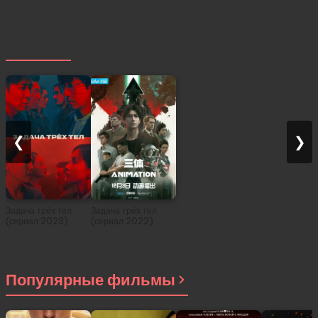
Похожее
❮
❯
Задача трёх тел
Задача трёх тел
(сериал 2023)
(сериал 2022)
Популярные фильмы