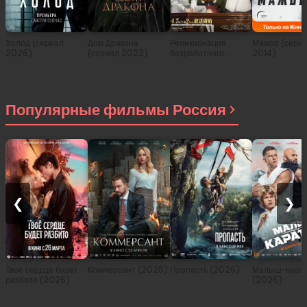
Холод (сериал
Дом Дракона
Реинкарнация
Мажор (сери
2026)
(сериал 2022)
безработного:
2014)
История о
приключениях в
другом мире (сериал
2021)
Популярные фильмы Россия
❮
❯
Твоё сердце будет
Коммерсант (2025)
Пропасть (2026)
Малыш-карат
разбито (2026)
(2026)