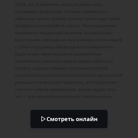
2024 год. Ускорители частиц по всему миру
показывают результаты, которые опровергают
известные законы физики, а также происходит серия
загадочных самоубийств учёных. Расследованием
занимается лондонский детектив, который ведёт
пристальное наблюдение за учениками покончившей
с собой сотрудницы Оксфордского университета.
Одна из них, занимающаяся разработками
нановолокна, начинает видеть цифры обратного
отсчёта, а другая забирает у матери погибшей
загадочный высокотехнологичный шлем виртуальной
реальности и запускает видеоигру, в которой нужно
спасти от гибели цивилизацию, решив задачу трёх
тел — трёх вращающихся вокруг планеты солнц.
Смотреть онлайн