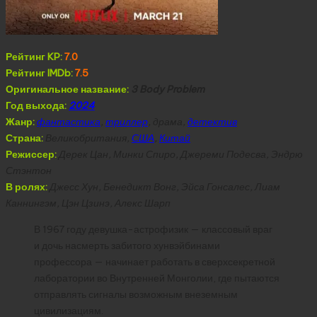
Рейтинг KP:
7.0
Рейтинг IMDb:
7.5
Оригинальное название:
3 Body Problem
Год выхода:
2024
Жанр:
фантастика
,
триллер
, драма,
детектив
Страна:
Великобритания,
США
,
Китай
Режиссер:
Дерек Цан, Минки Спиро, Джереми Подесва, Эндрю
Стэнтон
В ролях:
Джесс Хун, Бенедикт Вонг, Эйса Гонсалес, Лиам
Каннингэм, Цэн Цзинэ, Алекс Шарп
В 1967 году девушка-астрофизик — классовый враг
и дочь насмерть забитого хунвэйбинами
профессора — начинает работать в сверхсекретной
лаборатории во Внутренней Монголии, где пытаются
отправлять сигналы возможным внеземным
цивилизациям.