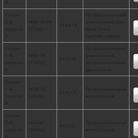
8
1 сезон:
Профессиональный
1-8
WEB-DLRip
многоголосый (Red
14.83 ГБ
серии из
(720p)
Head Sound,
8
LostFilm, Jaskier)
1 сезон:
Профессиональный
1-8
WEB-DL
многоголосый,
55.21 ГБ
серии из
(2160p)
профессиональный
8
двухголосый
1 сезон:
1-8
WEB-DL
Профессиональный
41.91 ГБ
серии из
(2160p)
многоголосый
8
1 сезон:
1-8
Hybrid
Профессиональный
40.5 ГБ
серии из
(2160p)
многоголосый
8