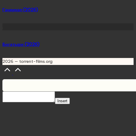
Гандикап (2026)
Богатыри (2026)
2026 — torrent-films.org
Scroll
to
Top
Insert