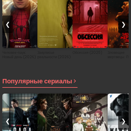
❮
❯
Человек-паук:
Закулисье
Обсессия (2025)
Зловещие
Новый день (2026)
реальности (2026)
мертвецы: Пе
(2026)
Популярные сериалы
❮
❯