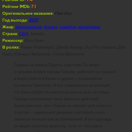
Рейтинг IMDb:
7.1
Оригинальное название:
Free Guy
Год выхода:
2021
Жанр:
фантастика
,
боевик
,
комедия
,
мелодрама
Страна:
США
, Канада
Режиссер:
Шон Леви
В ролях:
Райан Рейнольдс, Джоди Комер, Лил Рел Ховери, Джо
Кири, Уткарш Амбудкар, Тайка Вайтити
Парень по имени Парень счастлив. Он живет
в лучшем в мире городе Городе, работает на лучшей
в мире работе в Банке и дружит с охранником
по имени Приятель. И его совершенно не волнует,
что Банк грабят по нескольку раз на дню, а улицы
Города напоминают зону военных действий.
Единственное, чего Парню не хватает для полного
счастья — идеальной девушки, к которой у него
имеется точный список требований. И вот однажды
он видит на улице красотку, точь-в-точь как в