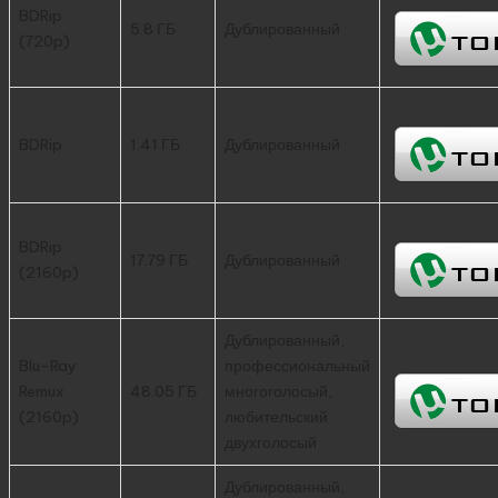
BDRip
5.8 ГБ
Дублированный
(720p)
BDRip
1.41 ГБ
Дублированный
BDRip
17.79 ГБ
Дублированный
(2160p)
Дублированный,
Blu-Ray
профессиональный
Remux
48.05 ГБ
многоголосый,
(2160p)
любительский
двухголосый
Дублированный,