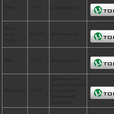
BDRip
2.13 ГБ
Дублированный
Blu-Ray
Remux
47.49 ГБ
Дублированный
(2160p)
BDRip
2.13 ГБ
Дублированный
Дублированный,
профессиональный
BDRip (AVC)
2.56 ГБ
многоголосый,
любительский
двухголосый