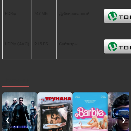
HDRip
747 МБ
Дублированный
HDRip (AVC)
2.15 ГБ
Субтитры
Похожее
❮
❯