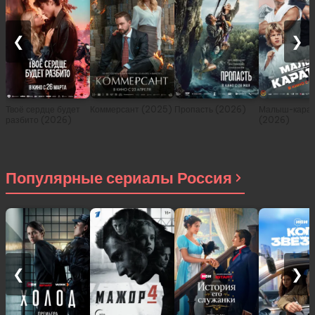
❮
❯
Твоё сердце будет
Коммерсант (2025)
Пропасть (2026)
Малыш-карат
разбито (2026)
(2026)
Популярные сериалы Россия
❮
❯