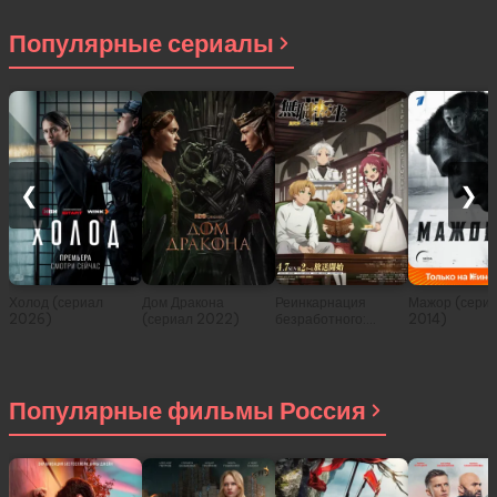
Популярные сериалы
❮
❯
Холод (сериал
Дом Дракона
Реинкарнация
Мажор (сери
2026)
(сериал 2022)
безработного:
2014)
История о
приключениях в
другом мире (сериал
2021)
Популярные фильмы Россия