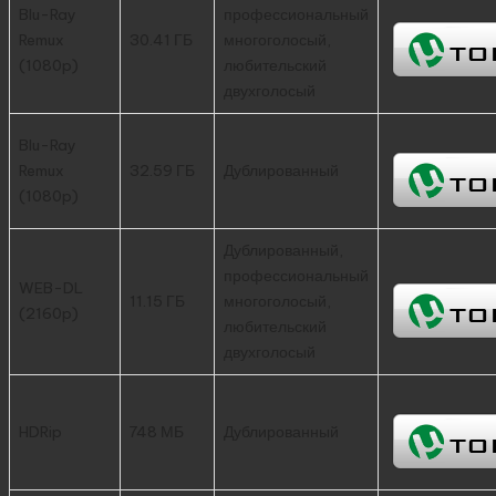
Blu-Ray
профессиональный
Remux
30.41 ГБ
многоголосый,
(1080p)
любительский
двухголосый
Blu-Ray
Remux
32.59 ГБ
Дублированный
(1080p)
Дублированный,
профессиональный
WEB-DL
11.15 ГБ
многоголосый,
(2160p)
любительский
двухголосый
HDRip
748 МБ
Дублированный