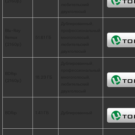
(2160p)
любительский
двухголосый
Дублированный,
Blu-Ray
профессиональный
Remux
51.81 ГБ
многоголосый,
(2160p)
любительский
двухголосый
Дублированный,
профессиональный
BDRip
18.23 ГБ
многоголосый,
(2160p)
любительский
двухголосый
BDRip
1.41 ГБ
Дублированный