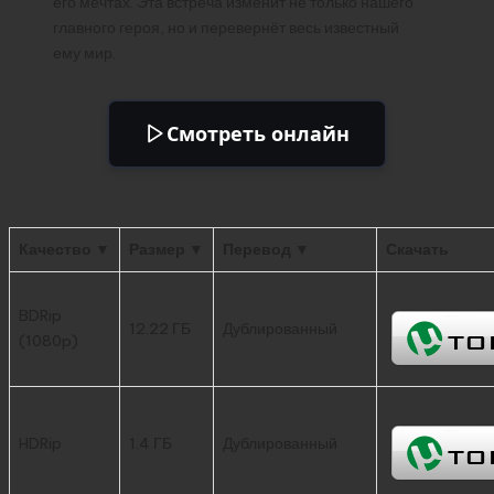
его мечтах. Эта встреча изменит не только нашего
главного героя, но и перевернёт весь известный
ему мир.
Смотреть онлайн
Качество ▼
Размер ▼
Перевод ▼
Скачать
BDRip
12.22 ГБ
Дублированный
(1080p)
HDRip
1.4 ГБ
Дублированный