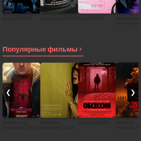
Матрица (1999)
Шоу Трумана (1998)
Барби (2023)
Первому игро
приготовитьс
(2018)
Популярные фильмы
❮
❯
Человек-паук:
Закулисье
Обсессия (2025)
Зловещие
Новый день (2026)
реальности (2026)
мертвецы: Пе
(2026)