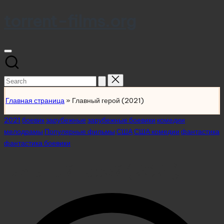
torrent-films.org
Skip
to
content
Search
for:
Главная страница
»
Главный герой (2021)
Posted
2021
боевик
зарубежные
зарубежные боевики
комедии
in
мелодрамы
Популярные фильмы
США
США комедии
фантастика
фантастика боевики
Главный герой (2021)