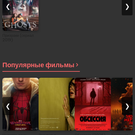
❮
❯
Призраки (сериал
2019)
Популярные фильмы
❮
❯