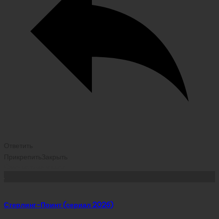
Ответить
Прикрепить
Закрыть
Сейчас скачивают
Стерлинг-Поинт (сериал 2026)