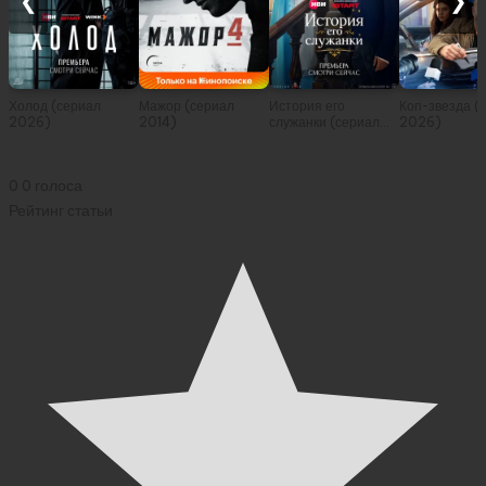
❮
❯
Холод (сериал
Мажор (сериал
История его
Коп-звезда (
2026)
2014)
служанки (сериал
2026)
2026)
0
0
голоса
Рейтинг статьи