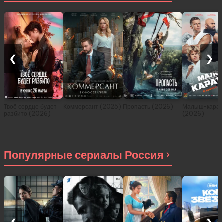
❮
❯
Твоё сердце будет
Коммерсант (2025)
Пропасть (2026)
Малыш-карат
разбито (2026)
(2026)
Популярные сериалы Россия