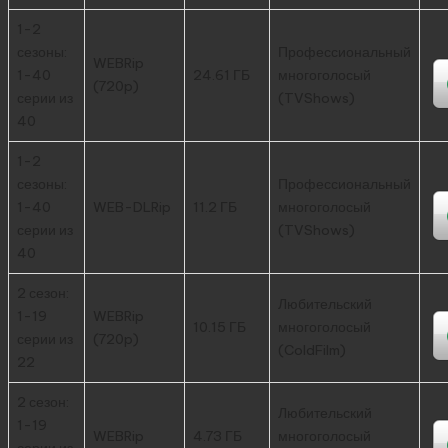
1-2
сезоны:
Профессиональный
WEBRip
1-40
24.61 ГБ
многоголосый
(720p)
серии из
(TVShows)
40
1-2
сезоны:
Профессиональный
1-40
WEB-DLRip
11.2 ГБ
многоголосый
серии из
(TVShows)
40
2 сезон:
Любительский
1-19
WEBRip
10.15 ГБ
многоголосый
серии из
(720p)
(ColdFilm)
22
2 сезон:
Любительский
1-19
WEBRip
4.73 ГБ
многоголосый
серии из