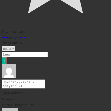
Подписаться
авторизуйтесь
Уведомить о
1
Комментарий
Старые
Новые
Популярные