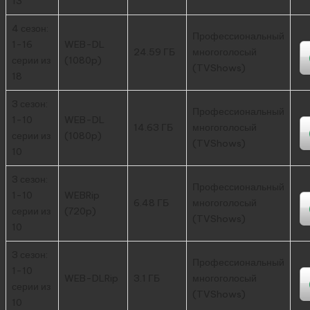
13
4 сезон:
Профессиональный
1-16
WEB-DL
24.59 ГБ
многоголосый
серии из
(1080p)
(TVShows)
18
3 сезон:
Профессиональный
1-10
WEB-DL
14.63 ГБ
многоголосый
серии из
(1080p)
(TVShows)
10
3 сезон:
Профессиональный
1-10
WEBRip
6.48 ГБ
многоголосый
серии из
(720p)
(TVShows)
10
3 сезон:
Профессиональный
1-10
WEB-DLRip
3.1 ГБ
многоголосый
серии из
(TVShows)
10