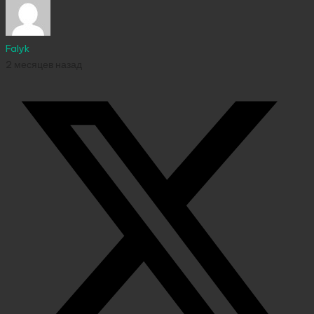
Falyk
2 месяцев назад