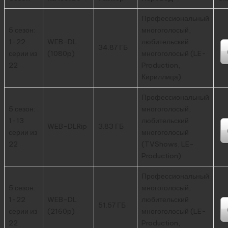
Профессиональный
5 сезон:
многоголосый,
1-22
WEB-DL
любительский
34.87 ГБ
серии из
(1080p)
многоголосый (LE-
22
Production,
Кириллица)
Профессиональный
5 сезон:
многоголосый,
1-13
любительский
WEB-DLRip
3.83 ГБ
серии из
многоголосый
22
(TVShows, LE-
Production)
Профессиональный
5 сезон:
многоголосый,
1-22
WEB-DL
любительский
51.57 ГБ
серии из
(2160p)
многоголосый (LE-
22
Production,