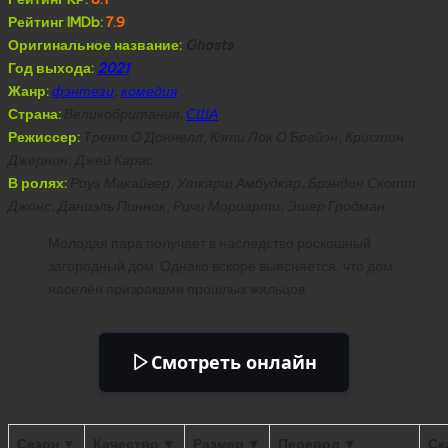
Рейтинг IMDb:
7.9
Оригинальное название:
Ghosts
Год выхода:
2021
Жанр:
фэнтези
,
комедия
Страна:
Великобритания,
США
Режиссер:
Трент О’Доннелл, Кэти Лок О’Брайэн, Кристин
Джернон, Джей Карас
В ролях:
Роуз Макайвер, Уткарш Амбудкар, Брэндон Скотт
Джонс, Даниэль Пиннок, Ричи Мориарти, Эшер Гродман
Молодая пара получает в наследство роскошный
загородный дом. Однако вскоре выясняется, что дом
населён призраками прошлых жильцов.
Смотреть онлайн
Сезон ▼
Качество ▼
Размер ▼
Перевод ▼
Ск