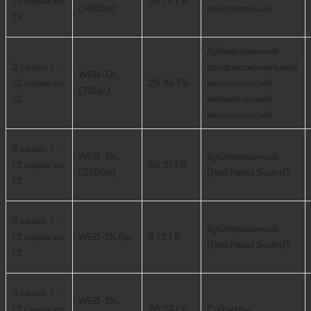
12 серии из
29.75 ГБ
(1080p)
многоголосый
12
Дублированный,
2 сезон: 1-
профессиональный
WEB-DL
12 серии из
25.96 ГБ
многоголосый,
(720p)
12
любительский
многоголосый
2 сезон: 1-
WEB-DL
Дублированный
12 серии из
50.21 ГБ
(2160p)
(Red Head Sound)
12
2 сезон: 1-
Дублированный
12 серии из
WEB-DLRip
8.12 ГБ
(Red Head Sound)
12
2 сезон: 1-
WEB-DL
12 серии из
20.27 ГБ
Субтитры