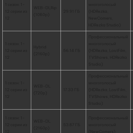
1 сезон: 1-
многоголосый
WEB-DLRip
12 серии из
29.91 ГБ
(HDRezka,
(1080p)
12
NewComers,
HDRezka Studio)
Профессиональный
1 сезон: 1-
многоголосый
Hybrid
12 серии из
56.14 ГБ
(HDRezka, LostFilm,
(2160p)
12
TVShows, HDRezka
Studio)
Профессиональный
1 сезон: 1-
многоголосый
WEB-DL
12 серии из
17.33 ГБ
(HDRezka, LostFilm,
(720p)
12
TVShows, HDRezka
Studio)
1 сезон: 1-
Профессиональный
WEB-DL
12 серии из
53.87 ГБ
многоголосый
(2160p)
12
(NewComers)