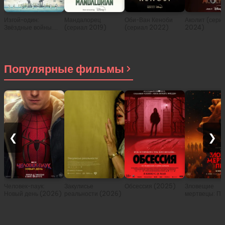
Изгой-один:
Мандалорец
Оби-Ван Кеноби
Аколит (сери
Звёздные войны.
(сериал 2019)
(сериал 2022)
2024)
Истории (2016)
Популярные фильмы
❮
❯
Человек-паук:
Закулисье
Обсессия (2025)
Зловещие
Новый день (2026)
реальности (2026)
мертвецы: Пе
(2026)