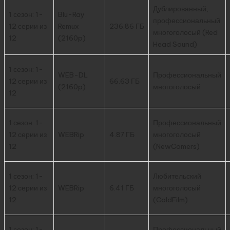
Дублированный,
1 сезон: 1-
Blu-Ray
профессиональный
12 серии из
Remux
236.86 ГБ
многоголосый (Red
12
(2160p)
Head Sound)
1 сезон: 1-
WEB-DL
Профессиональный
12 серии из
66.63 ГБ
(2160p)
многоголосый
12
1 сезон: 1-
Профессиональный
12 серии из
WEBRip
4.87 ГБ
многоголосый
12
(NewComers)
1 сезон: 1-
Любительский
12 серии из
WEBRip
6.41 ГБ
многоголосый
12
(ColdFilm)
1 сезон: 1-
Профессиональный