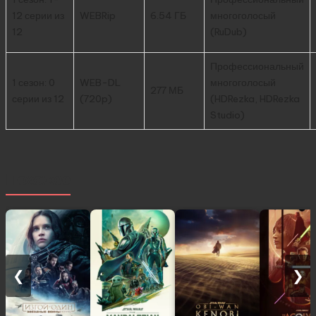
12 серии из
WEBRip
6.54 ГБ
многоголосый
12
(RuDub)
Профессиональный
1 сезон: 0
WEB-DL
многоголосый
277 МБ
серии из 12
(720p)
(HDRezka, HDRezka
Studio)
Похожее
❮
❯