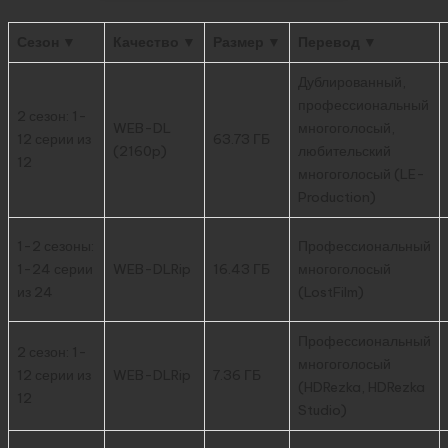
Сезон ▼
Качество ▼
Размер ▼
Перевод ▼
Дублированный,
профессиональный
2 сезон: 1-
WEB-DL
многоголосый,
12 серии из
63.73 ГБ
(2160p)
любительский
12
многоголосый (LE-
Production)
1-2 сезоны:
Профессиональный
1-24 серии
WEB-DLRip
16.43 ГБ
многоголосый
из 24
(LostFilm)
Профессиональный
2 сезон: 1-
многоголосый
12 серии из
WEB-DLRip
7.36 ГБ
(HDRezka, HDRezka
12
Studio)