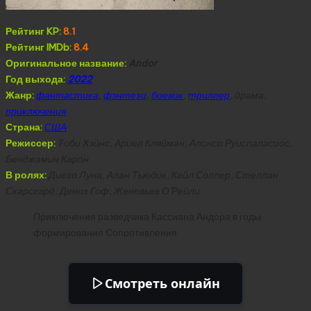
Рейтинг KP:
8.1
Рейтинг IMDb:
8.4
Оригинальное название:
Andor
Год выхода:
2022
Жанр:
фантастика
,
фэнтези
,
боевик
,
триллер
, драма,
приключения
Страна:
США
Режиссер:
Тоби Хэйнс, Ариел Кляйман, Алонсо Руиспаласиос,
Бенджамин Карон
В ролях:
Диего Луна, Алан Тьюдик, Кайл Соллер, Стеллан
Скарсгард, Дениз Гоф, Женевьев О’Рейли
Приключения разведчика Кассиана Андора в годы
формирования Сопротивления.
Смотреть онлайн