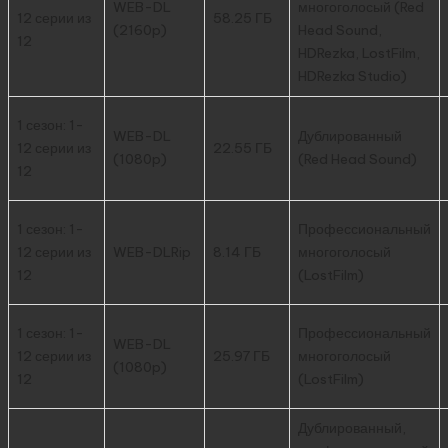
WEB-DL
многоголосый (Red
12 серии из
58.25 ГБ
(2160p)
Head Sound,
12
HDRezka, LostFilm,
HDRezka Studio)
1 сезон: 1-
WEB-DL
Дублированный
12 серии из
22.55 ГБ
(1080p)
(Red Head Sound)
12
1 сезон: 1-
Профессиональный
12 серии из
WEB-DLRip
8.14 ГБ
многоголосый
12
(LostFilm)
1 сезон: 1-
Профессиональный
WEB-DL
12 серии из
25.97 ГБ
многоголосый
(1080p)
12
(LostFilm)
Дублированный,