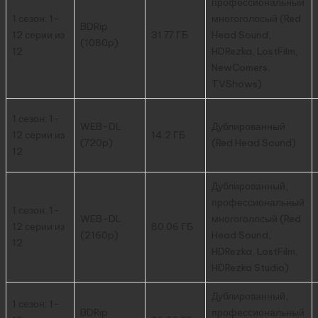
профессиональный
1 сезон: 1-
многоголосый (Red
BDRip
12 серии из
31.77 ГБ
Head Sound,
(1080p)
12
HDRezka, LostFilm,
NewComers,
TVShows)
1 сезон: 1-
WEB-DL
Дублированный
12 серии из
14.2 ГБ
(720p)
(Red Head Sound)
12
Дублированный,
профессиональный
1 сезон: 1-
WEB-DL
многоголосый (Red
12 серии из
80.06 ГБ
(2160p)
Head Sound,
12
HDRezka, LostFilm,
HDRezka Studio)
Дублированный,
1 сезон: 1-
BDRip
профессиональный