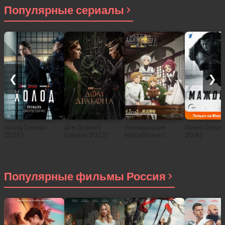
Популярные сериалы
❮
❯
Холод (сериал
Дом Дракона
Реинкарнация
Мажор (сери
2026)
(сериал 2022)
безработного:
2014)
История о
приключениях в
другом мире (сериал
2021)
Популярные фильмы Россия