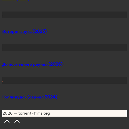
История звука (2025)
До последнего раунда (2026)
Голливудск (сериал 2024)
2026 — torrent-films.org
Scroll
to