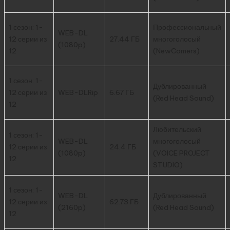
1 сезон: 1-
Профессиональный
WEB-DL
12 серии из
27.44 ГБ
многоголосый
(1080p)
12
(NewComers)
1 сезон: 1-
Дублированный
12 серии из
WEB-DLRip
6.67 ГБ
(Red Head Sound)
12
Любительский
1 сезон: 1-
WEB-DL
многоголосый
12 серии из
24.4 ГБ
(1080p)
(VOICE PROJECT
12
STUDIO)
1 сезон: 1-
WEB-DL
Дублированный
12 серии из
62.73 ГБ
(2160p)
(Red Head Sound)
12