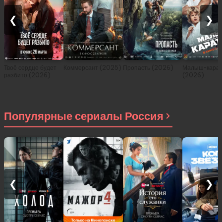
❮
❯
Твоё сердце будет
Коммерсант (2025)
Пропасть (2026)
Малыш-карат
разбито (2026)
(2026)
Популярные сериалы Россия
❮
❯