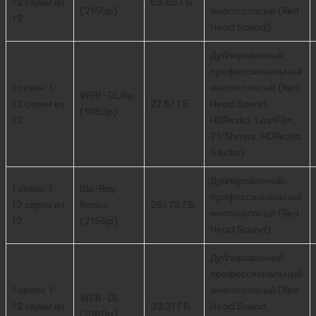
12 серии из
85.55 ГБ
(2160p)
многоголосый (Red
12
Head Sound)
Дублированный,
профессиональный
1 сезон: 1-
многоголосый (Red
WEB-DLRip
12 серии из
27.57 ГБ
Head Sound,
(1080p)
12
HDRezka, LostFilm,
TVShows, HDRezka
Studio)
Дублированный,
1 сезон: 1-
Blu-Ray
профессиональный
12 серии из
Remux
261.73 ГБ
многоголосый (Red
12
(2160p)
Head Sound)
Дублированный,
профессиональный
1 сезон: 1-
многоголосый (Red
WEB-DL
12 серии из
33.31 ГБ
Head Sound,
(1080p)