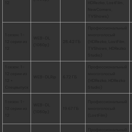
12
HDRezka, LostFilm,
NewComers,
TVShows)
Профессиональный
1 сезон: 1-
многоголосый
WEB-DL
12 серии из
28.42 ГБ
(HDRezka, LostFilm,
(1080p)
12
TVShows, HDRezka
Studio)
1 сезон: 1-
Профессиональный
12 серии из
многоголосый
WEB-DLRip
6.72 ГБ
12 +
(HDRezka, HDRezka
Спецвыпуск
Studio)
1 сезон: 1-
Профессиональный
WEB-DL
12 серии из
19.67 ГБ
многоголосый
(1080p)
12
(LostFilm)
Профессиональный