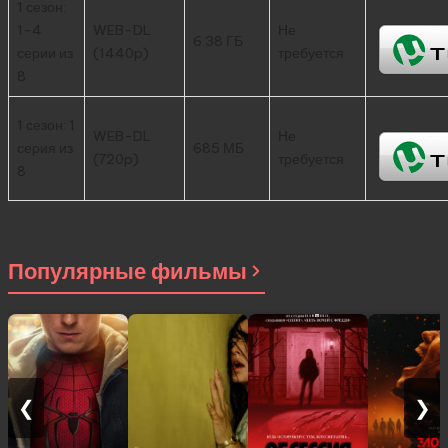
1 сезон:
1-4
WEB-DL
Не
6.38 ГБ
серии из
(1440p)
требуется
8
1 сезон: 1
WEB-DL
Не
серия из
685 МБ
(720p)
требуется
8
Популярные фильмы
❮
❯