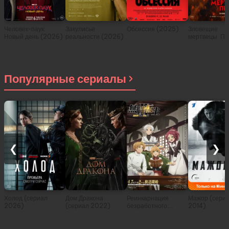
Человек-паук:
Закулисье
Обсессия (2025)
Зловещие
Новый день (2026)
реальности (2026)
мертвецы: Пе
(2026)
Популярные сериалы
❮
❯
Холод (сериал
Дом Дракона
Реинкарнация
Мажор (сери
2026)
(сериал 2022)
безработного:
2014)
История о
приключениях в
другом мире (сериал