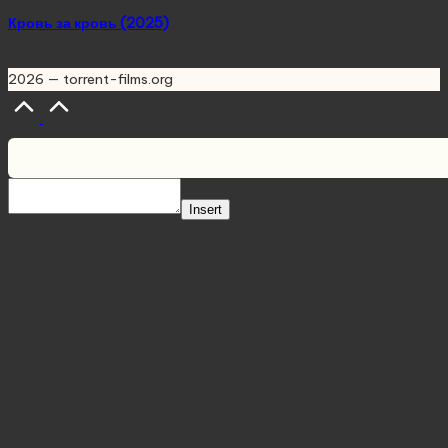
Кровь за кровь (2025)
2026 — torrent-films.org
Scroll
to
Top
Insert