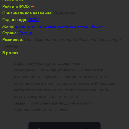
Рейтинг IMDb:
—
Оригинальное название:
Киберслав
Год выхода:
2024
Жанр:
фантастика
,
боевик
,
фэнтези
,
мультфильм
Страна:
Россия
Режиссер:
Стас Дмитриев , Дмитрий Яковенко, Александра
Кречман
В ролях:
В Древней Руси, где есть современные
технологии — от кибернетических имплантатов
и плазменного оружия до экзоскелетов и гигантских
роботов — богатырь-полукровка по имени Киберслав
пытается распутать жестокое преступление, чтобы
узнать, кому помешала княжеская
семья — озлобленному люду или нечисти,
заполонившей местные леса.