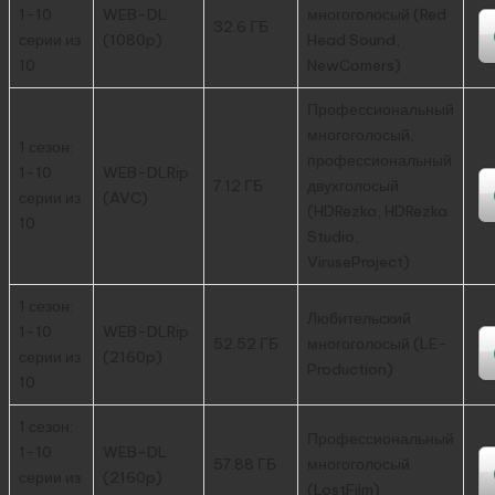
1-10
WEB-DL
многоголосый (Red
32.6 ГБ
серии из
(1080p)
Head Sound,
10
NewComers)
Профессиональный
многоголосый,
1 сезон:
профессиональный
1-10
WEB-DLRip
7.12 ГБ
двухголосый
серии из
(AVC)
(HDRezka, HDRezka
10
Studio,
ViruseProject)
1 сезон:
Любительский
1-10
WEB-DLRip
52.52 ГБ
многоголосый (LE-
серии из
(2160p)
Production)
10
1 сезон:
Профессиональный
1-10
WEB-DL
57.88 ГБ
многоголосый
серии из
(2160p)
(LostFilm)