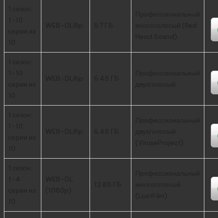
1 сезон:
Профессиональный
1-10
WEB-DLRip
5.7 ГБ
многоголосый (Red
серии из
Head Sound)
10
1 сезон:
1-10
Профессиональный
WEB-DLRip
6.45 ГБ
серии из
двухголосый
10
1 сезон:
Профессиональный
1-10
WEB-DLRip
6.45 ГБ
двухголосый
серии из
(ViruseProject)
10
1 сезон:
Профессиональный
1-4
WEB-DL
12.85 ГБ
многоголосый
серии из
(1080p)
(LostFilm)
10