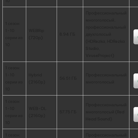
10
Профессиональный
многоголосый,
1 сезон:
профессиональный
1-10
WEBRip
8.94 ГБ
двухголосый
серии из
(720p)
(HDRezka, HDRezka
10
Studio,
ViruseProject)
1 сезон:
1-10
Hybrid
Профессиональный
56.51 ГБ
серии из
(2160p)
многоголосый
10
1 сезон:
Профессиональный
1-10
WEB-DL
57.75 ГБ
многоголосый (Red
серии из
(2160p)
Head Sound)
10
1 сезон:
Профессиональный