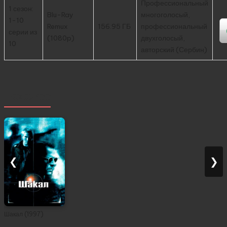
Профессиональный
1 сезон:
Blu-Ray
многоголосый,
1-10
Remux
156.95 ГБ
профессиональный
серии из
(1080p)
двухголосый,
10
авторский (Сербин)
Похожее
❮
❯
Шакал (1997)