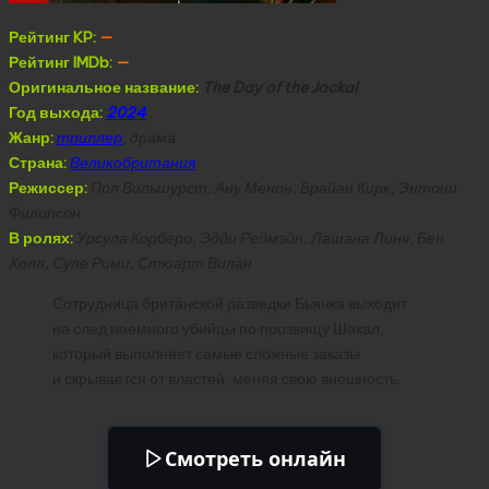
Рейтинг KP:
—
Рейтинг IMDb:
—
Оригинальное название:
The Day of the Jackal
Год выхода:
2024
Жанр:
триллер
, драма
Страна:
Великобритания
Режиссер:
Пол Вильшурст, Ану Менон, Брайан Кирк, Энтони
Филипсон
В ролях:
Урсула Корберо, Эдди Редмэйн, Лашана Линч, Бен
Холл, Суле Рими, Стюарт Вилан
Сотрудница британской разведки Бьянка выходит
на след наемного убийцы по прозвищу Шакал,
который выполняет самые сложные заказы
и скрывается от властей, меняя свою внешность.
Смотреть онлайн