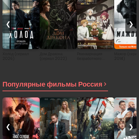
❮
❯
Холод (сериал
Дом Дракона
Реинкарнация
Мажор (сери
2026)
(сериал 2022)
безработного:
2014)
История о
приключениях в
другом мире (сериал
2021)
Популярные фильмы Россия
❮
❯