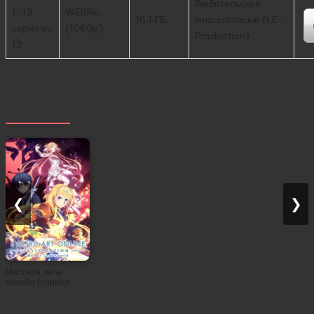
Любительский
1-12
WEBRip
16.1 ГБ
многоголосый (LE-
серии из
(1080p)
Production)
12
Похожее
❮
❯
Мастера меча
онлайн (сериал
2012)