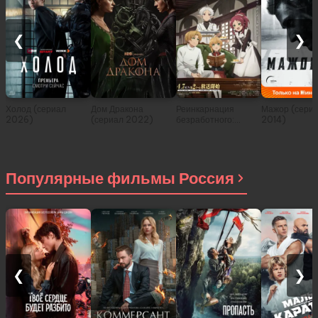
❮
❯
Холод (сериал
Дом Дракона
Реинкарнация
Мажор (сери
2026)
(сериал 2022)
безработного:
2014)
История о
приключениях в
другом мире (сериал
2021)
Популярные фильмы Россия
❮
❯