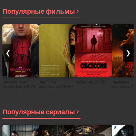
Популярные фильмы
❮
❯
Человек-паук:
Закулисье
Обсессия (2025)
Зловещие
Новый день (2026)
реальности (2026)
мертвецы: Пе
(2026)
Популярные сериалы