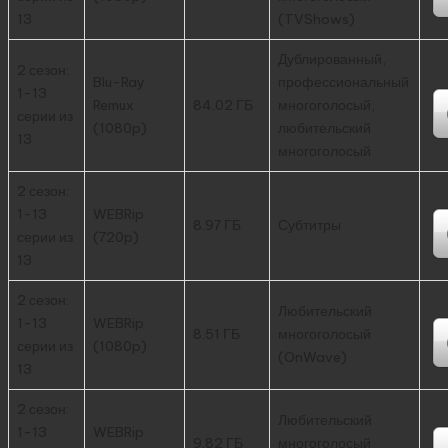
13
(TVShows)
Дублированный,
2 сезон:
Blu-Ray
профессиональный
1-13
Remux
84.02 ГБ
многоголосый,
серии из
(1080p)
любительский
13
многоголосый
2 сезон:
1-13
WEBRip
8.97 ГБ
Субтитры
серии из
(720p)
13
2 сезон:
Любительский
1-13
WEBRip
8.51 ГБ
многоголосый
серии из
(1080p)
(OnWave)
13
2 сезон:
Любительский
1-13
WEBRip
9.82 ГБ
многоголосый