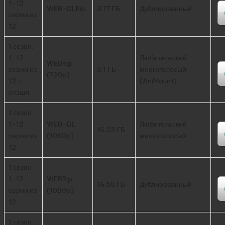
1-12
WEB-DLRip
3.77 ГБ
Дублированный
серии из
12
1 сезон:
1-12
Любительский
WEBRip
серии из
5.1 ГБ
многоголосый
(720p)
12 +
(AniMaunt)
спэшл
1 сезон:
1-12
WEB-DL
Любительский
16.23 ГБ
серии из
(1080p)
многоголосый
12
1 сезон:
1-12
WEBRip
16.58 ГБ
Дублированный
серии из
(1080p)
12
1 сезон: