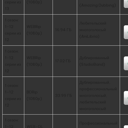
серии из
(1080p)
(Amazing Dubbing)
13
1 сезон:
Любительский
1-12
WEBRip
16.94 ГБ
многоголосый
серии из
(1080p)
(AniLibria)
12
1 сезон:
1-12
WEBRip
Дублированный
17.02 ГБ
серии из
(1080p)
(StudioBand)
12
Дублированный,
1 сезон:
профессиональный
1-12
BDRip
33.99 ГБ
многоголосый,
серии из
(1080p)
любительский
12
многоголосый
1 сезон:
Профессиональный
1-12
WEB-DL