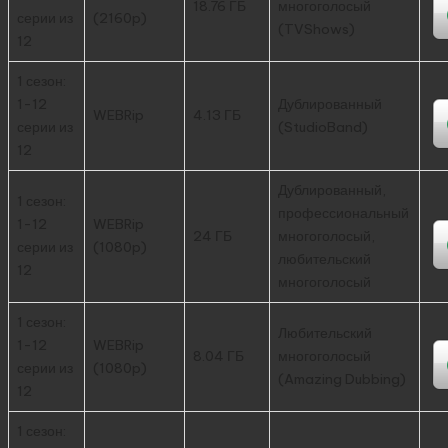
18.76 ГБ
многоголосый
серии из
(2160p)
(TVShows)
12
1 сезон:
1-12
Дублированный
WEBRip
4.13 ГБ
серии из
(StudioBand)
12
Дублированный,
1 сезон:
профессиональный
1-12
WEBRip
24 ГБ
многоголосый,
серии из
(1080p)
любительский
12
многоголосый
1 сезон:
Любительский
1-12
WEBRip
8.04 ГБ
многоголосый
серии из
(1080p)
(Amazing Dubbing)
12
1 сезон: