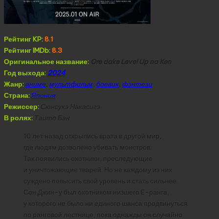
Рейтинг KP:
8.1
Рейтинг IMDb:
8.3
Оригинальное название:
Ore dake Level Up na Ken
Год выхода:
2024
Жанр:
аниме
,
мультфильм
,
боевик
,
фэнтези
Страна:
Япония
Режиссер:
Сюнсукэ Накасигэ
В ролях:
Таито Бан
10 лет назад открылись врата в другой мир,
где людям дозволено убивать монстров.
Так появились охотники, преследующие
и уничтожающие тварей. Но не каждому из них
суждено повысить свой уровень и стать сильнее.
Сон Джин-у был охотником низшего E-ранга,
у которого не было ни единого шанса продвинуться
по ранговой лестнице, пока однажды он случайно