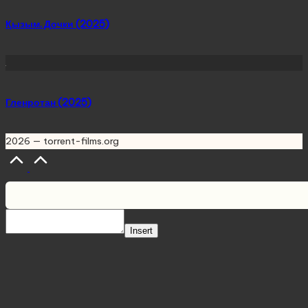
Қызым. Дочки (2025)
Гленротан (2025)
2026 — torrent-films.org
Scroll
to
Top
Insert