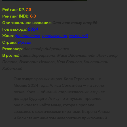
Рейтинг KP:
7.3
Рейтинг IMDb:
6.0
Оригинальное название:
Сто лет тому вперёд
Год выхода:
2024
Жанр:
фантастика
,
приключения
,
семейный
Страна:
Россия
Режиссер:
Александр Андрющенко
В ролях:
Даша Верещагина, Марк Эйдельштейн, Александр
Петров, Виктория Исакова, Юра Борисов, Константин
Хабенский
Они живут в разных мирах. Коля Герасимов — в
Москве 2024 года, Алиса Селезнёва — на сто лет
позже. Коля — обычный старшеклассник, ему нет
дела до будущего. Алису не отпускает прошлое:
она пытается найти маму, которая пропала,
сражаясь с космическими пиратами. Встреча Алисы
и Коли станет началом невероятных приключений.