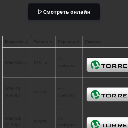
Смотреть онлайн
Качество ▼
Размер ▼
Перевод ▼
Скачать
Не
WEB-DLRip
1.46 ГБ
требуется
WEB-DL
Не
5.66 ГБ
(1080p)
требуется
WEB-DL
Не
12.5 ГБ
(2160p)
требуется