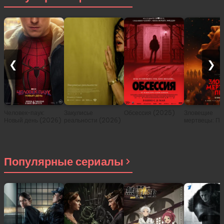
❮
❯
Человек-паук:
Закулисье
Обсессия (2025)
Зловещие
Новый день (2026)
реальности (2026)
мертвецы: Пе
(2026)
Популярные сериалы