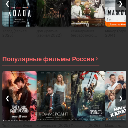
❮
❯
Холод (сериал
Дом Дракона
Реинкарнация
Мажор (сери
2026)
(сериал 2022)
безработного:
2014)
История о
приключениях в
другом мире (сериал
2021)
Популярные фильмы Россия
❮
❯
Твоё сердце будет
Коммерсант (2025)
Пропасть (2026)
Малыш-карат