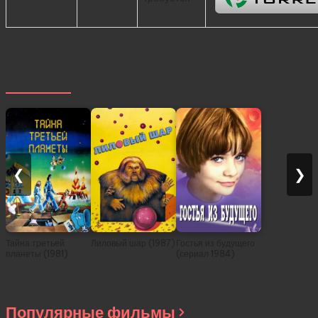
Похожее
❮
❯
Тайна третьей
Лиловый шар (1987)
Гостья из будущего
планеты (1981)
(сериал 1984)
Популярные фильмы