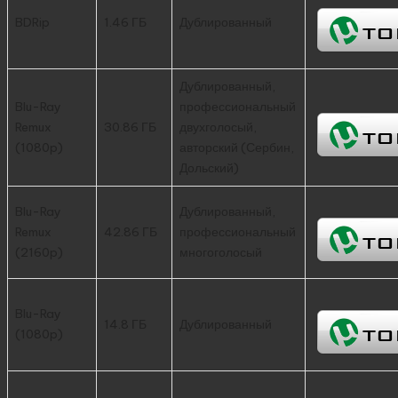
BDRip
1.46 ГБ
Дублированный
Дублированный,
Blu-Ray
профессиональный
Remux
30.86 ГБ
двухголосый,
(1080p)
авторский (Сербин,
Дольский)
Blu-Ray
Дублированный,
Remux
42.86 ГБ
профессиональный
(2160p)
многоголосый
Blu-Ray
14.8 ГБ
Дублированный
(1080p)