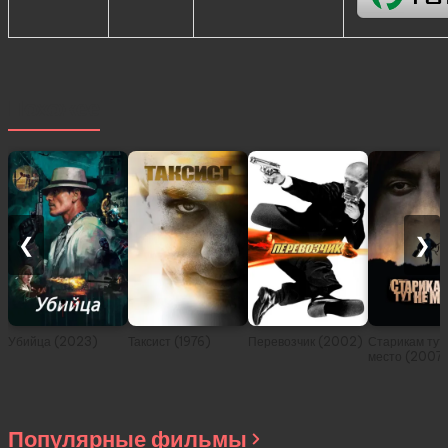
Похожее
❮
❯
Убийца (2023)
Таксист (1976)
Перевозчик (2002)
Старикам тут
место (2007
Популярные фильмы