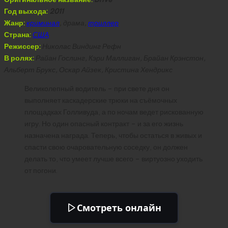
Год выхода:
2011
Жанр:
криминал
, драма,
триллер
Страна:
США
Режиссер:
Николас Виндинг Рефн
В ролях:
Райан Гослинг, Кэри Маллиган, Брайан Крэнстон,
Альберт Брукс, Оскар Айзек, Кристина Хендрикс
Великолепный водитель – при свете дня он
выполняет каскадерские трюки на съёмочных
площадках Голливуда, а по ночам ведет рискованную
игру. Но один опасный контракт – и за его жизнь
назначена награда. Теперь, чтобы остаться в живых и
спасти свою очаровательную соседку, он должен
делать то, что умеет лучше всего – виртуозно уходить
от погони.
Смотреть онлайн