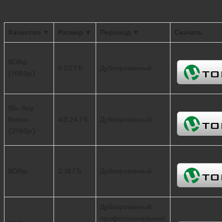
Качество ▼
Размер ▼
Перевод ▼
Скачать
BDRip
9.02 ГБ
Дублированный
(1080p)
Blu-Ray
Remux
43.24 ГБ
Дублированный
(2160p)
BDRip
2.18 ГБ
Дублированный
Дублированный,
профессиональный