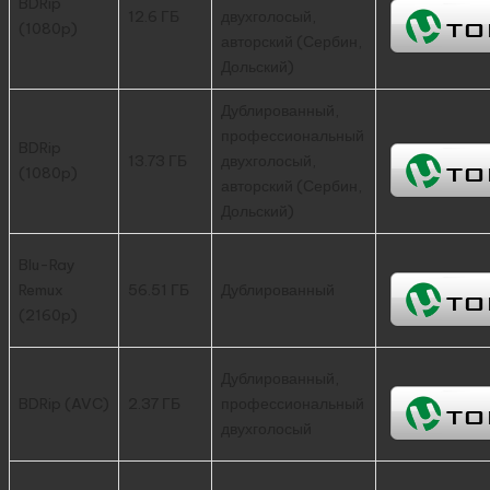
BDRip
12.6 ГБ
двухголосый,
(1080p)
авторский (Сербин,
Дольский)
Дублированный,
профессиональный
BDRip
13.73 ГБ
двухголосый,
(1080p)
авторский (Сербин,
Дольский)
Blu-Ray
Remux
56.51 ГБ
Дублированный
(2160p)
Дублированный,
BDRip (AVC)
2.37 ГБ
профессиональный
двухголосый