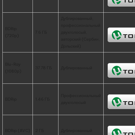
Дублированный,
профессиональный
BDRip
7.6 ГБ
двухголосый,
(720p)
авторский (Сербин,
Дольский)
Blu-Ray
37.78 ГБ
Дублированный
(1080p)
Профессиональный
BDRip
1.46 ГБ
двухголосый
BDRip (AVC)
2 ГБ
Дублированный