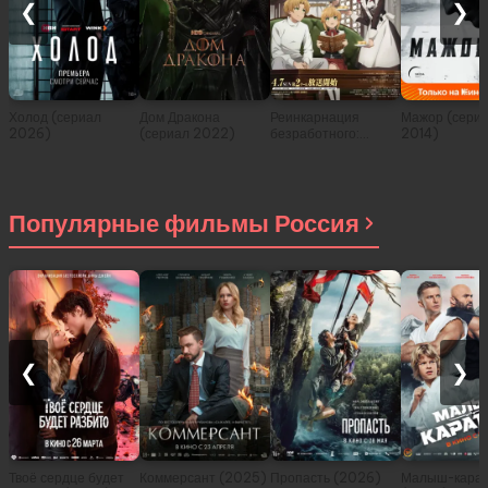
❮
❯
Холод (сериал
Дом Дракона
Реинкарнация
Мажор (сери
2026)
(сериал 2022)
безработного:
2014)
История о
приключениях в
другом мире (сериал
2021)
Популярные фильмы Россия
❮
❯
Твоё сердце будет
Коммерсант (2025)
Пропасть (2026)
Малыш-карат