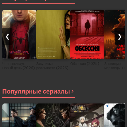
❮
❯
Человек-паук:
Закулисье
Обсессия (2025)
Зловещие
Новый день (2026)
реальности (2026)
мертвецы: Пе
(2026)
Популярные сериалы