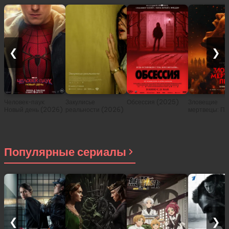
❮
❯
Человек-паук:
Закулисье
Обсессия (2025)
Зловещие
Новый день (2026)
реальности (2026)
мертвецы: Пе
(2026)
Популярные сериалы
❮
❯