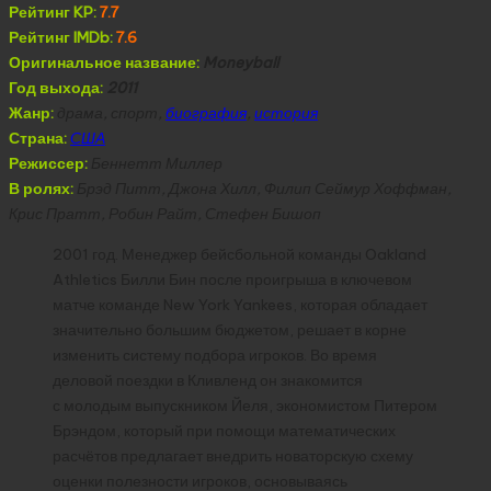
Рейтинг KP:
7.7
Рейтинг IMDb:
7.6
Оригинальное название:
Moneyball
Год выхода:
2011
Жанр:
драма, спорт,
биография
,
история
Страна:
США
Режиссер:
Беннетт Миллер
В ролях:
Брэд Питт, Джона Хилл, Филип Сеймур Хоффман,
Крис Пратт, Робин Райт, Стефен Бишоп
2001 год. Менеджер бейсбольной команды Oakland
Athletics Билли Бин после проигрыша в ключевом
матче команде New York Yankees, которая обладает
значительно большим бюджетом, решает в корне
изменить систему подбора игроков. Во время
деловой поездки в Кливленд он знакомится
с молодым выпускником Йеля, экономистом Питером
Брэндом, который при помощи математических
расчётов предлагает внедрить новаторскую схему
оценки полезности игроков, основываясь