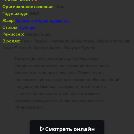
Оригинальное название:
Taxi
Год выхода:
1998
Жанр:
боевик
,
комедия
,
криминал
Страна:
Франция
Режиссер:
Жерар Пирес
В ролях:
Сами Насери, Фредерик Дифенталь, Марион Котийяр,
Эмма Виклунд, Бернар Фарси, Мануэла Гурари
Таксист Даниэль помешан на быстрой езде.
Как ураган проносится он по извилистым улицам
Марселя на мощном ревущем «Пежо», пугая
прохожих и приводя в ужас пассажиров. Начинающий
следователь Эмильен вынуждает его помогать
в поимке банды грабителей банков, каждый
раз ускользающих от полиции на неуловимых
«Мерседесах».
Смотреть онлайн