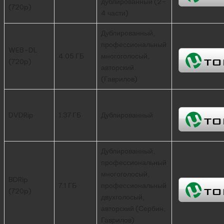
дублированный (2-
(720p)
4 части)
Дублированный,
профессиональный
WEB-DL
4.05 ГБ
многоголосый,
(720p)
авторский
(Гаврилов)
DVDRip
1.37 ГБ
Дублированный
Дублированный,
профессиональный
многоголосый,
BDRip
7.1 ГБ
профессиональный
(720p)
двухголосый,
авторский (Сербин,
Гаврилов)