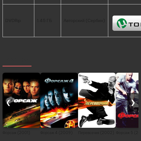
DVDRip
1.45 ГБ
Авторский (Сербин)
Похожее
❮
❯
Форсаж (2001)
Форсаж 4 (2009)
Перевозчик (2002)
Форсаж 5 (20