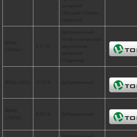
авторский
(Яроцкий, Сербин,
Гаврилов)
Дублированный,
профессиональный
BDRip
9.71 ГБ
двухголосый,
(1080p)
авторский
(Гаврилов)
BDRip (AVC)
11.15 ГБ
Дублированный
BDRip
5.55 ГБ
Дублированный
(1080p)
Дублированный,