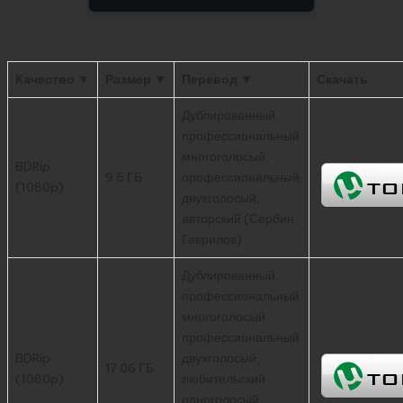
Качество ▼
Размер ▼
Перевод ▼
Скачать
Дублированный,
профессиональный
многоголосый,
BDRip
9.5 ГБ
профессиональный
(1080p)
двухголосый,
авторский (Сербин,
Гаврилов)
Дублированный,
профессиональный
многоголосый,
профессиональный
BDRip
двухголосый,
17.06 ГБ
(1080p)
любительский
одноголосый,