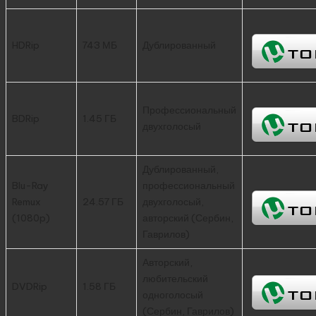
HDRip
743 МБ
Дублированный
Профессиональный
BDRip
1.45 ГБ
двухголосый
Дублированный,
Blu-Ray
профессиональный
Remux
24.57 ГБ
двухголосый,
(1080p)
авторский (Сербин,
Гаврилов)
Авторский,
любительский
DVDRip
1.58 ГБ
одноголосый
(Сербин, Гаврилов)