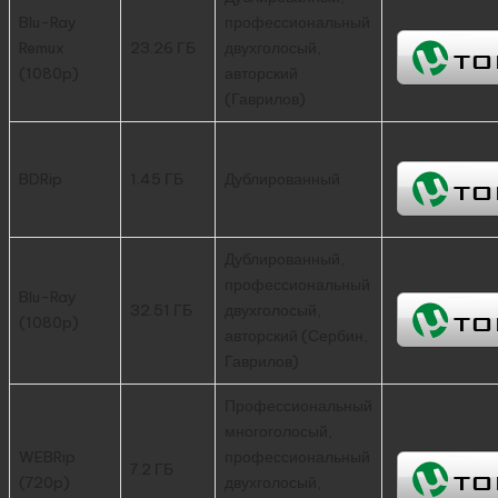
Blu-Ray
профессиональный
Remux
23.26 ГБ
двухголосый,
(1080p)
авторский
(Гаврилов)
BDRip
1.45 ГБ
Дублированный
Дублированный,
профессиональный
Blu-Ray
32.51 ГБ
двухголосый,
(1080p)
авторский (Сербин,
Гаврилов)
Профессиональный
многоголосый,
WEBRip
профессиональный
7.2 ГБ
(720p)
двухголосый,