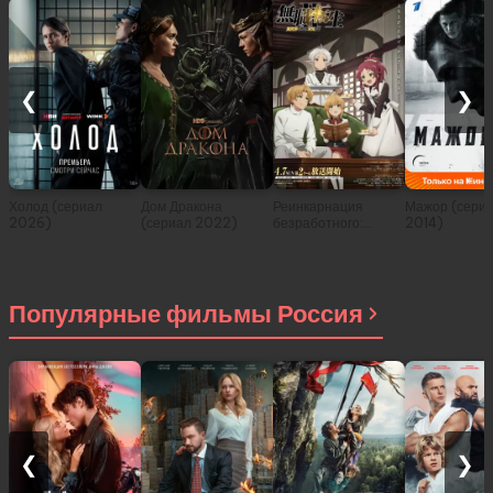
❮
❯
Холод (сериал
Дом Дракона
Реинкарнация
Мажор (сери
2026)
(сериал 2022)
безработного:
2014)
История о
приключениях в
другом мире (сериал
2021)
Популярные фильмы Россия
❮
❯