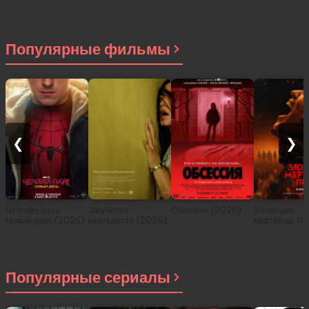
Популярные фильмы
❮
❯
Человек-паук:
Закулисье
Обсессия (2025)
Зловещие
Новый день (2026)
реальности (2026)
мертвецы: Пе
(2026)
Популярные сериалы