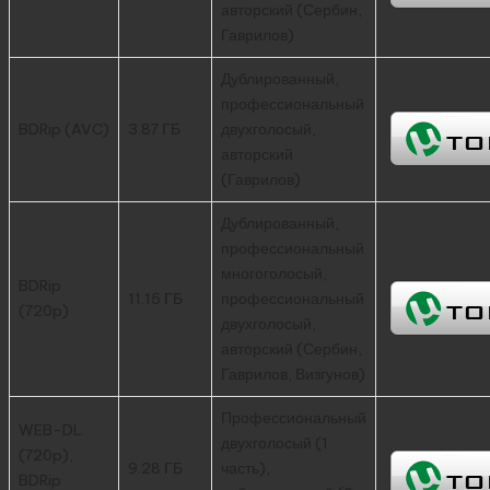
авторский (Сербин,
Гаврилов)
Дублированный,
профессиональный
BDRip (AVC)
3.87 ГБ
двухголосый,
авторский
(Гаврилов)
Дублированный,
профессиональный
многоголосый,
BDRip
11.15 ГБ
профессиональный
(720p)
двухголосый,
авторский (Сербин,
Гаврилов, Визгунов)
Профессиональный
WEB-DL
двухголосый (1
(720p),
9.28 ГБ
часть),
BDRip