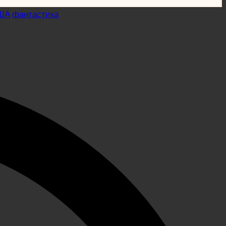
ША
фантастика