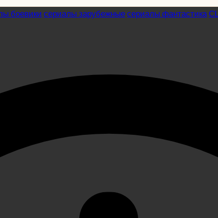
лы боевики
сериалы зарубежные
сериалы фантастика
С