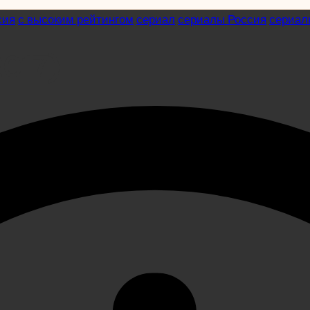
сия
с высоким рейтингом
сериал
сериалы Россия
сериал
2017)