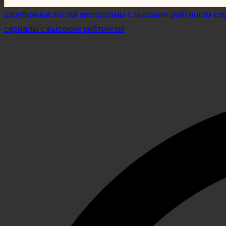
Posted
зарубежные
Китай
мелодрамы
с высоким рейтингом
се
in
сериалы с высоким рейтингом
В погоне за нефритом