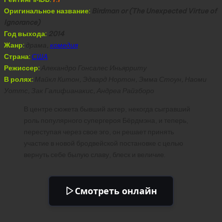
Оригинальное название:
Birdman or (The Unexpected Virtue of
Ignorance)
Год выхода:
2014
Жанр:
драма,
комедия
Страна:
США
Режиссер:
Алехандро Гонсалес Иньярриту
В ролях:
Майкл Китон, Эдвард Нортон, Эмма Стоун, Наоми
Уоттс, Зак Галифианакис, Андреа Райзборо
В центре сюжета бывший актер, некогда сыгравший
роль популярного супергероя Бёрдмэна, и теперь,
переступая через свое эго, он решает принять
участие в новой бродвейской постановке с целью
вернуть себе былую славу, блеск и величие.
Смотреть онлайн