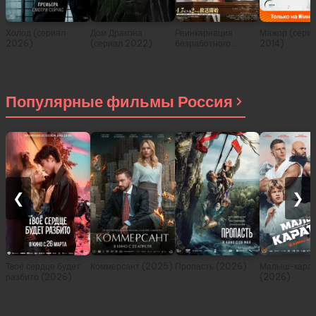
Холод (сериал
Дом Дракона
Реинкарнация
Мажор (сери
2026)
(сериал 2022)
безработного:
2014)
История о
приключениях в
другом мире (сериал
2021)
Популярные фильмы Россия
❮
❯
Твоё сердце будет
Коммерсант (2025)
Пропасть (2026)
Малыш-карат
разбито (2026)
(2026)