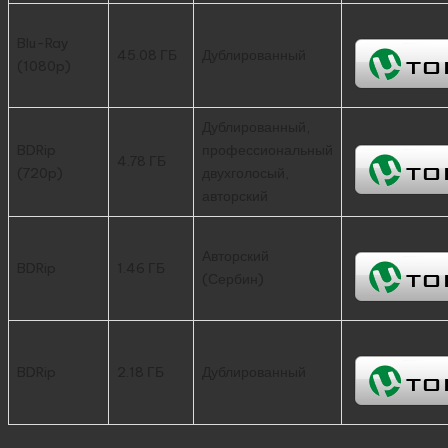
Blu-Ray
45.08 ГБ
Дублированный
(1080p)
Дублированный,
BDRip
профессиональный
4.78 ГБ
(720p)
двухголосый,
авторский
Авторский
BDRip
1.46 ГБ
(Сербин)
BDRip
2.18 ГБ
Дублированный