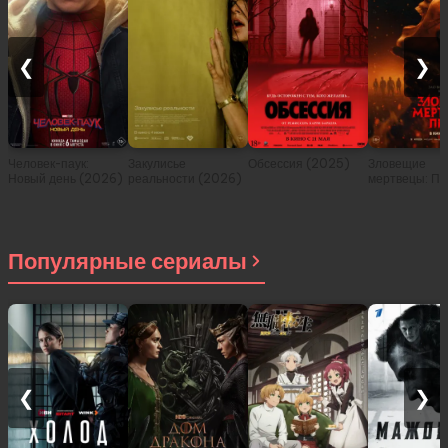
❮
❯
Человек-паук:
Закулисье
Обсессия (2025)
Зловещие
Новый день (2026)
реальности (2026)
мертвецы: Пе
(2026)
Популярные сериалы
❮
❯