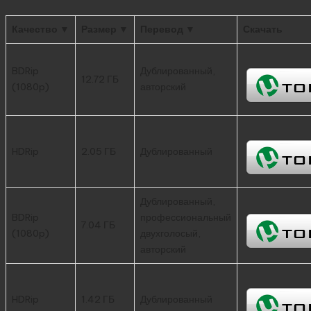
Качество ▼
Размер ▼
Перевод ▼
Скачать
BDRip
Дублированный,
12.72 ГБ
(1080p)
авторский
HDRip
2.05 ГБ
Дублированный
Дублированный,
BDRip
профессиональный
7.04 ГБ
(1080p)
двухголосый,
авторский
HDRip
1.42 ГБ
Дублированный