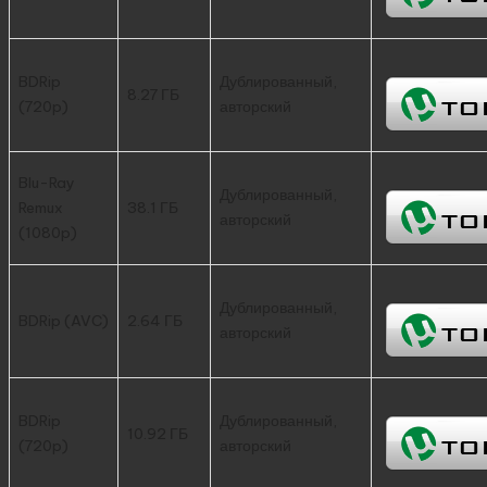
BDRip
Дублированный,
8.27 ГБ
(720p)
авторский
Blu-Ray
Дублированный,
Remux
38.1 ГБ
авторский
(1080p)
Дублированный,
BDRip (AVC)
2.64 ГБ
авторский
BDRip
Дублированный,
10.92 ГБ
(720p)
авторский