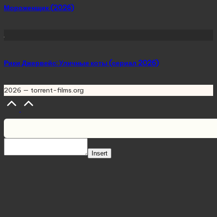
Мороженщик (2026)
Рики Джервейс: Уличные коты (сериал 2026)
2026 — torrent-films.org
Scroll
to
Top
Insert