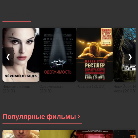
Похожее
❮
❯
Чёрный лебедь
Одержимость
Рестлер (2008)
Нью-Йорк, Н
(2010)
(2013)
Йорк (2008)
Популярные фильмы