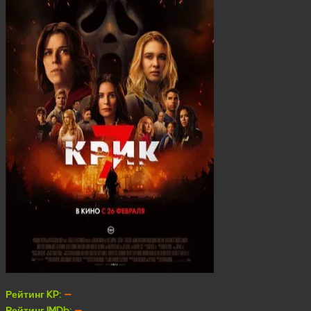
Рейтинг KP:
—
Рейтинг IMDb:
—