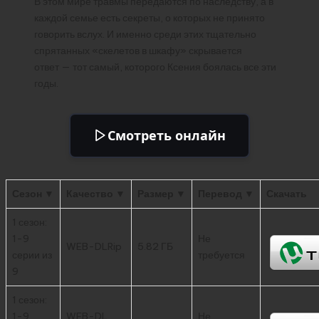
В этом мире травмы передаются по наследству, а в
каждой семье есть секреты, о которых не принято
говорить вслух. И именно среди этих тщательно
спрятанных «скелетов в шкафу» скрывается
ответ — тот самый, которого Ксения боялась все эти
годы.
Смотреть онлайн
Сезон ▼
Качество ▼
Размер ▼
Перевод ▼
Скачать
1 сезон:
1-9
Не
WEB-DLRip
5.82 ГБ
серии из
требуется
9
1 сезон:
1-9
WEB-DL
Не