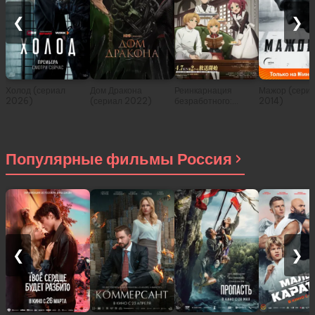
❮
❯
Холод (сериал
Дом Дракона
Реинкарнация
Мажор (сери
2026)
(сериал 2022)
безработного:
2014)
История о
приключениях в
другом мире (сериал
2021)
Популярные фильмы Россия
❮
❯