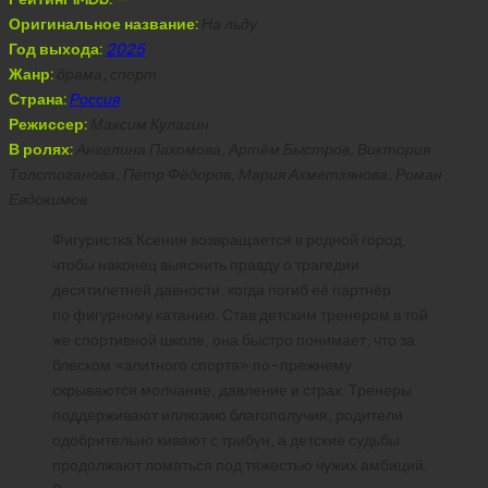
Оригинальное название:
На льду
Год выхода:
2025
Жанр:
драма, спорт
Страна:
Россия
Режиссер:
Максим Кулагин
В ролях:
Ангелина Пахомова, Артём Быстров, Виктория
Толстоганова, Пётр Фёдоров, Мария Ахметзянова, Роман
Евдокимов
Фигуристка Ксения возвращается в родной город,
чтобы наконец выяснить правду о трагедии
десятилетней давности, когда погиб её партнёр
по фигурному катанию. Став детским тренером в той
же спортивной школе, она быстро понимает, что за
блеском «элитного спорта» по-прежнему
скрываются молчание, давление и страх. Тренеры
поддерживают иллюзию благополучия, родители
одобрительно кивают с трибун, а детские судьбы
продолжают ломаться под тяжестью чужих амбиций.