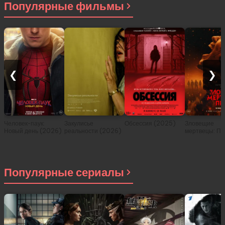
Популярные фильмы
❮
❯
Человек-паук:
Закулисье
Обсессия (2025)
Зловещие
Новый день (2026)
реальности (2026)
мертвецы: Пе
(2026)
Популярные сериалы