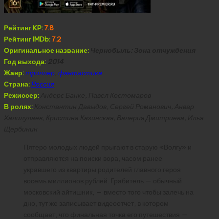
Рейтинг KP:
7.8
Рейтинг IMDb:
7.2
Оригинальное название:
Чернобыль: Зона отчуждения
Год выхода:
2014
Жанр:
триллер
,
фантастика
Страна:
Россия
Режиссер:
Андерс Банке, Павел Костомаров
В ролях:
Константин Давыдов, Сергей Романович, Анвар
Халилулаев, Кристина Казинская, Валерия Дмитриева, Илья
Щербинин
Пятеро молодых людей прыгают в старую «Волгу» и
отправляются на поиски вора, часом ранее
укравшего из квартиры родителей главного героя
восемь миллионов рублей. Грабитель — обычный
московский айтишник, — вместо того чтобы залечь на
дно, тут же записывает видеоотчет, в котором
сообщает, что финальная точка его путешествия —