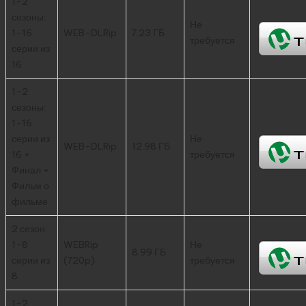
1-2
сезоны:
Не
1-16
WEB-DLRip
7.23 ГБ
требуется
серии из
16
1-2
сезоны:
1-16
серии из
Не
WEB-DLRip
12.98 ГБ
16 +
требуется
Финал +
Фильм о
фильме
2 сезон:
1-8
WEBRip
Не
8.99 ГБ
серии из
(720p)
требуется
8
1-2