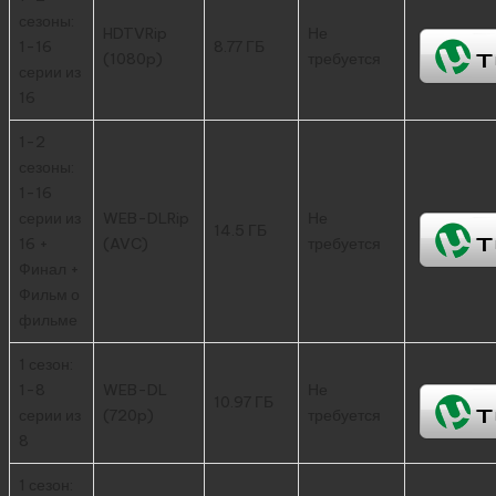
сезоны:
HDTVRip
Не
1-16
8.77 ГБ
(1080p)
требуется
серии из
16
1-2
сезоны:
1-16
серии из
WEB-DLRip
Не
14.5 ГБ
16 +
(AVC)
требуется
Финал +
Фильм о
фильме
1 сезон:
1-8
WEB-DL
Не
10.97 ГБ
серии из
(720p)
требуется
8
1 сезон: