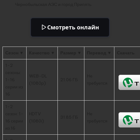
Чернобыльская АЭС и город Припять.
Смотреть онлайн
Сезон ▼
Качество ▼
Размер ▼
Перевод ▼
Скачать
1-2
сезоны:
WEB-DL
Не
1-16
21.06 ГБ
(1080p)
требуется
серии из
16
1-2
сезон: 1-
HDTV
Не
31.85 ГБ
16 серии
(1080i)
требуется
из 16