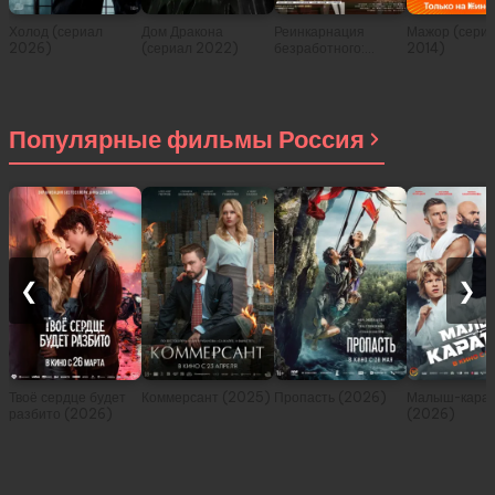
Холод (сериал
Дом Дракона
Реинкарнация
Мажор (сери
2026)
(сериал 2022)
безработного:
2014)
История о
приключениях в
другом мире (сериал
2021)
Популярные фильмы Россия
❮
❯
Твоё сердце будет
Коммерсант (2025)
Пропасть (2026)
Малыш-карат
разбито (2026)
(2026)