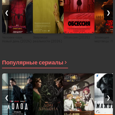
❮
❯
Человек-паук:
Закулисье
Обсессия (2025)
Зловещие
Новый день (2026)
реальности (2026)
мертвецы: Пе
(2026)
Популярные сериалы
❮
❯