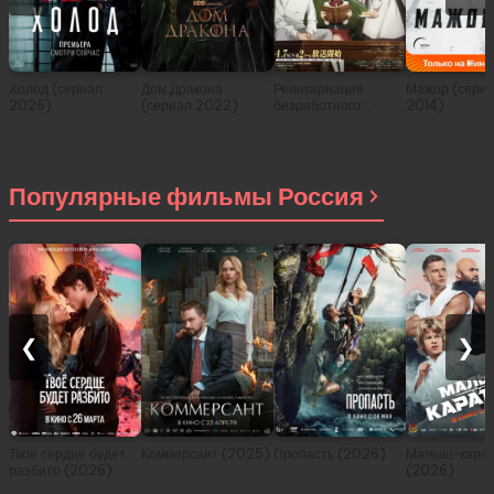
Холод (сериал
Дом Дракона
Реинкарнация
Мажор (сери
2026)
(сериал 2022)
безработного:
2014)
История о
приключениях в
другом мире (сериал
2021)
Популярные фильмы Россия
❮
❯
Твоё сердце будет
Коммерсант (2025)
Пропасть (2026)
Малыш-карат
разбито (2026)
(2026)