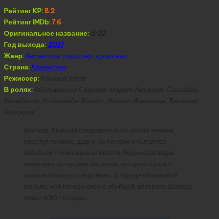
Рейтинг KP:
8.2
Рейтинг IMDb:
7.6
Оригинальное название:
5:32
Год выхода:
2021
Жанр:
детектив
,
триллер
,
криминал
Страна:
Казахстан
Режиссер:
Алишер Утев
В ролях:
Абильмансур Сериков, Марат Амираев, Сагызбай
Карабалин, Кобыланды Болат, Жалгас Жангазин, Бактияр
Байсерик
Шалкар, бывший следователь по особо тяжким
преступлениям, давно на пенсии и пытается
забыться с помощью алкоголя. Будни Шалкара
нарушает сотрудник полиции, который просит
оказать помощь следствию. В городе объявился
маньяк, чей почерк схож с убийцей, которого Шалкар
ловил в 90-х годах.