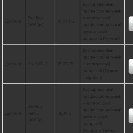
Дублированный,
профессиональный
Blu-Ray
многоголосый,
Дилогия
76.35 ГБ
(1080p)
профессиональный
двухголосый,
авторский (Пучков)
Дублированный,
профессиональный
Дилогия
2 x DVD-9
15.37 ГБ
многоголосый,
авторский (Пучков,
Гаврилов)
Дублированный,
профессиональный
многоголосый,
Blu-Ray
профессиональный
Дилогия
Remux
32.1 ГБ
двухголосый,
(1080p)
авторский
(Яроцкий, Пучков,