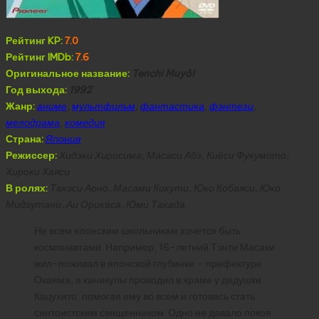
Рейтинг KP:
7.0
Рейтинг IMDb:
7.6
Оригинальное название:
Tenchi Muyô!
Год выхода:
1992
Жанр:
аниме
,
мультфильм
,
фантастика
,
фэнтези
,
мелодрама
,
комедия
Страна:
Япония
Режиссер:
Хидэки Хиросима, Масаси Абэ, Киёси Фукумото,
Хироки Хаяси
В ролях:
Такэси Аоно, Масами Кикути, Юко Кобаяси, Юко
Мидзутани, Аи Орикаса, Юми Такада
Не всем японским школьникам хочется быть
космонавтами. Например, 16-летний Тэнти Масаки
жил-поживал в японской глубинке – префектуре
Окаяма, а каникулы проводил в храме у дедушки
Кацухито, помогая ему во всем и готовясь стать
синтоистским священником. Одно не давало покоя