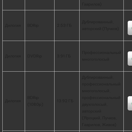
Гаврилов)
Дублированный,
Дилогия
BDRip
2.53 ГБ
авторский (Пучков)
Профессиональный
Дилогия
DVDRip
3.91 ГБ
многоголосый
Дублированный,
профессиональный
многоголосый,
BDRip
профессиональный
Дилогия
13.92 ГБ
(1080p)
двухголосый,
авторский
(Яроцкий, Пучков,
Гаврилов, Живов)