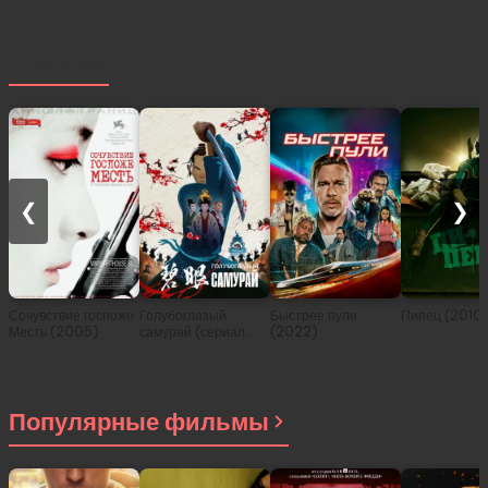
Похожее
❮
❯
Сочувствие госпоже
Голубоглазый
Быстрее пули
Пипец (2010
Месть (2005)
самурай (сериал
(2022)
2023)
Популярные фильмы