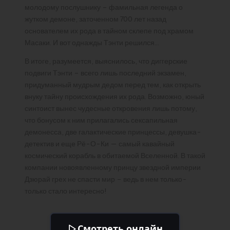
молодому послушнику – фамильная легенда о
жутком демоне, заточенном 700 лет назад
основателем их рода в тайном склепе под храмом
Масаки. И вот однажды Тэнти решился…
В итоге, разумеется, выяснилось, что диггерские
подвиги Тэнти – всего лишь последний экзамен,
придуманный мудрым дедом перед тем, как открыть
внуку тайну происхождения их рода. Возможно, юный
синтоист вынес чудесные откровения лишь потому,
что бонусом к ним прилагались сексапильная
демонесса, две галактические принцессы, девушка-
детектив и еще Рё-О-Ки — самый кавайный
космический корабль в обитаемой Вселенной. В такой
компании новоявленному принцу звездной империи
Дзюрай грех не спасти мир – ведь в нем только-
только стало интересно!
Смотреть онлайн