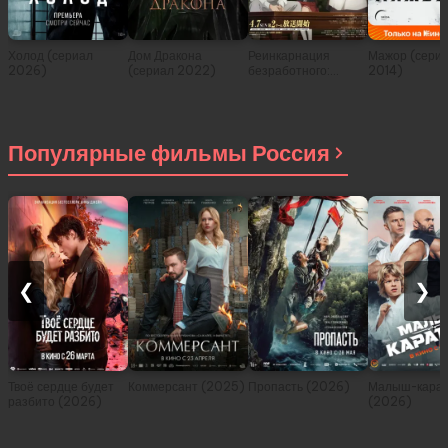
Холод (сериал
Дом Дракона
Реинкарнация
Мажор (сери
2026)
(сериал 2022)
безработного:
2014)
История о
приключениях в
другом мире (сериал
2021)
Популярные фильмы Россия
❮
❯
Твоё сердце будет
Коммерсант (2025)
Пропасть (2026)
Малыш-карат
разбито (2026)
(2026)