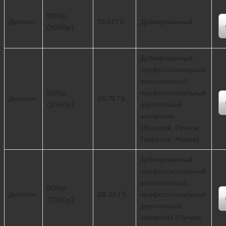
BDRip
Дилогия
10.57 ГБ
Дублированный
(1080p)
Дублированный,
профессиональный
многоголосый,
BDRip
профессиональный
Дилогия
26.76 ГБ
(2160p)
двухголосый,
авторский
(Яроцкий, Пучков,
Гаврилов, Живов)
Дублированный,
профессиональный
многоголосый,
BDRip
Дилогия
28.26 ГБ
профессиональный
(1080p)
двухголосый,
авторский (Пучков,