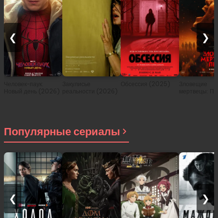
❮
❯
Человек-паук:
Закулисье
Обсессия (2025)
Зловещие
Новый день (2026)
реальности (2026)
мертвецы: Пе
(2026)
Популярные сериалы
❮
❯