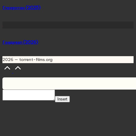
Гленротан (2025)
Гандикап (2026)
2026 — torrent-films.org
Scroll
to
Top
Insert