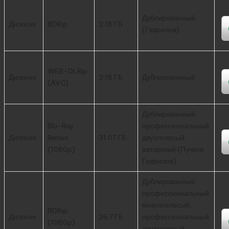
Дублированный
Дилогия
BDRip
2.18 ГБ
(Гаврилов)
WEB-DLRip
Дилогия
2.18 ГБ
Дублированный
(AVC)
Дублированный,
Blu-Ray
профессиональный
Дилогия
Remux
31.07 ГБ
двухголосый,
(1080p)
авторский (Пучков,
Гаврилов)
Дублированный,
профессиональный
многоголосый,
BDRip
Дилогия
36.7 ГБ
профессиональный
(1080p)
двухголосый,