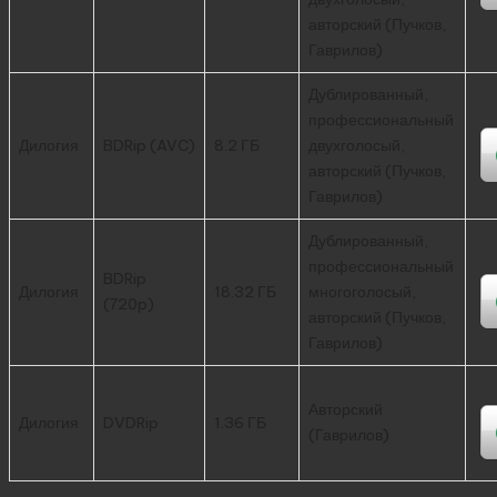
авторский (Пучков,
Гаврилов)
Дублированный,
профессиональный
Дилогия
BDRip (AVC)
8.2 ГБ
двухголосый,
авторский (Пучков,
Гаврилов)
Дублированный,
профессиональный
BDRip
Дилогия
18.32 ГБ
многоголосый,
(720p)
авторский (Пучков,
Гаврилов)
Авторский
Дилогия
DVDRip
1.36 ГБ
(Гаврилов)