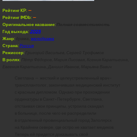
Рейтинг KP:
—
Рейтинг IMDb:
—
Оригинальное название:
Полная совместимость
Год выхода:
2025
Жанр:
драма,
мелодрама
Страна:
Россия
Режиссер:
Григорий Васильев, Сергей Трофимов
В ролях:
Пётр Фёдоров, Мария Лисовая, Ксения Каратыгина,
Евгения Каратыгина, Даниил Иванов, Марьяна Вавич
Светлана — жесткий и целеустремленный врач-
трансплантолог, закончившая медицинский институт
с красным дипломом. Однако при прохождении
ординатуры в Санкт-Петербурге, Светлана,
отстаивая свои принципы, устроила скандал
в больнице, после чего ее распределили
в отдаленный провинциальный город Заполярск
на Крайнем севере, где остро не хватает медиков.
Теперь ей придется доказывать свой