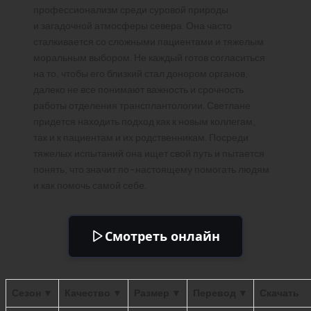
профессионализм среди суровой природы
и загадочной атмосферы севера. Она часто
сталкивается со сложными пациентами и тяжелым
моральным выбором. Не каждый готов согласиться
на то, чтобы его близкий стал донором органов,
далеко не все понимают важность и срочность
работы отделения трансплантологии. Светлане
придется находить подход как к новым коллегам,
так и к пациентам и их родственникам. Посреди
тяжелых испытаний она ищет свой путь и пытается
понять, что значит по-настоящему помогать людям
и как помочь самой себе.
Смотреть онлайн
Сезон ▼
Качество ▼
Размер ▼
Перевод ▼
Скачать