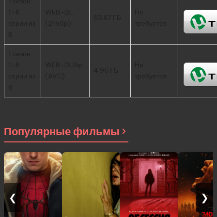
1 сезон:
1-8
WEB-DL
Не
53.87 ГБ
серии из
(2160p)
требуется
8
1 сезон:
1-8
WEB-DLRip
Не
4.96 ГБ
серии из
(AVC)
требуется
8
Популярные фильмы
❮
❯