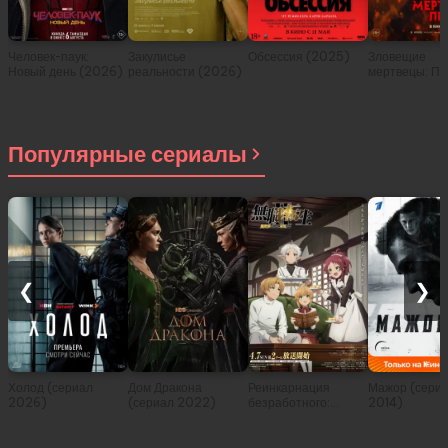
Человек-паук:
Закулисье
Обсессия (2025)
Зловещие
Новый день (2026)
реальности (2026)
мертвецы: Пе
(2026)
Популярные сериалы
❮
❯
Холод (сериал
Дом Дракона
Реинкарнация
Мажор (сери
2026)
(сериал 2022)
безработного:
2014)
История о
приключениях в
другом мире (сериал