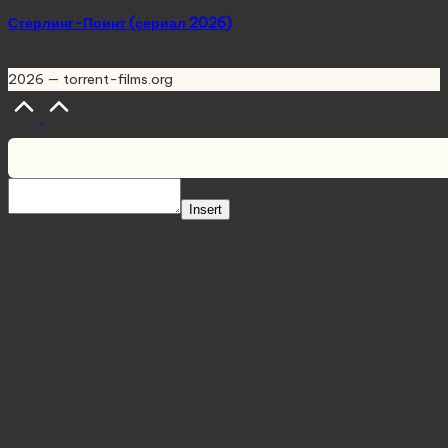
Стерлинг-Поинт (сериал 2026)
2026 — torrent-films.org
Scroll
to
Top
Insert