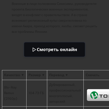
Военные в лице полковника Сикисимы, руководителя
проекта биологических военных экспериментов,
входят в конфликт с правительством. А в стране
возникает религиозный культ сверхчеловека по
имени Акира, приход которого, якобы, сможет решить
все проблемы Японии.
Смотреть онлайн
Качество ▼
Размер ▼
Перевод ▼
Скачать
Дублированный,
Blu-Ray
профессиональный
Remux
104.73 ГБ
многоголосый,
(2160p)
авторский