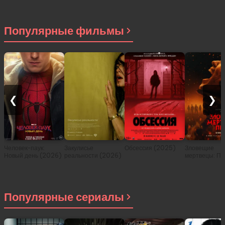
Популярные фильмы
❮
❯
Человек-паук:
Закулисье
Обсессия (2025)
Зловещие
Новый день (2026)
реальности (2026)
мертвецы: Пе
(2026)
Популярные сериалы