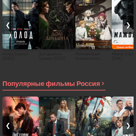
❮
❯
Холод (сериал
Дом Дракона
Реинкарнация
Мажор (сери
2026)
(сериал 2022)
безработного:
2014)
История о
приключениях в
другом мире (сериал
2021)
Популярные фильмы Россия
❮
❯