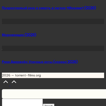
Подростковый секс и смерть в лагере «Миазма» (2026)
Мороженщик (2026)
Рики Джервейс: Уличные коты (сериал 2026)
2026 — torrent-films.org
Scroll
to
Top