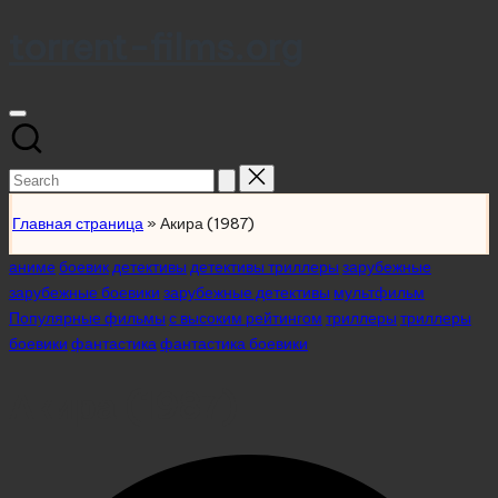
torrent-films.org
Skip
to
content
Search
for:
Главная страница
»
Акира (1987)
Posted
аниме
боевик
детективы
детективы триллеры
зарубежные
in
зарубежные боевики
зарубежные детективы
мультфильм
Популярные фильмы
с высоким рейтингом
триллеры
триллеры
боевики
фантастика
фантастика боевики
Акира (1987)