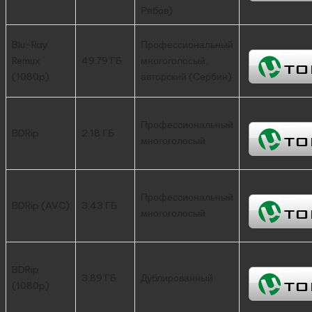
Рябов)
Blu-Ray
Профессиональный
Remux
49.79 ГБ
многоголосый,
(1080p)
авторский (Сербин)
Профессиональный
BDRip
2.18 ГБ
многоголосый
Профессиональный
BDRip (AVC)
3.43 ГБ
многоголосый
BDRip
3.89 ГБ
Дублированный
(1080p)