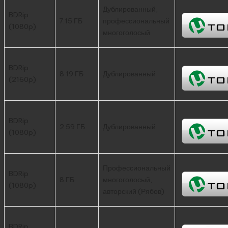
Дублированный,
BDRip
7.15 ГБ
профессиональный
(1080p)
многоголосый
BDRip
8.19 ГБ
Дублированный
(2160p)
BDRip
2.59 ГБ
Дублированный
(1080p)
Профессиональный
BDRip
8 ГБ
многоголосый,
(1080p)
авторский (Рябов)
BDRip