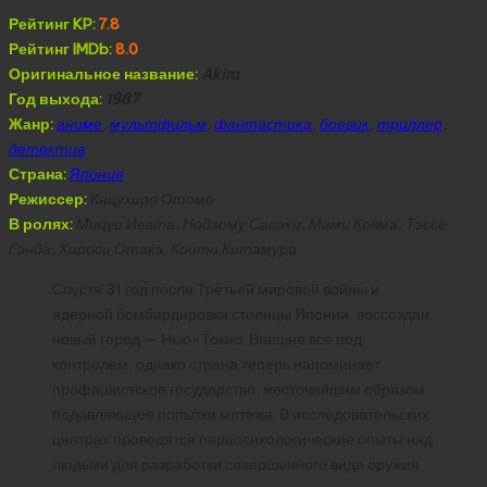
Рейтинг KP:
7.8
Рейтинг IMDb:
8.0
Оригинальное название:
Akira
Год выхода:
1987
Жанр:
аниме
,
мультфильм
,
фантастика
,
боевик
,
триллер
,
детектив
Страна:
Япония
Режиссер:
Кацухиро Отомо
В ролях:
Мицуо Ивата, Нодзому Сасаки, Мами Кояма, Тэссё
Гэнда, Хироси Отакэ, Коити Китамура
Спустя 31 год после Третьей мировой войны и
ядерной бомбардировки столицы Японии, воссоздан
новый город — Нью-Токио. Внешне все под
контролем, однако страна теперь напоминает
профашистское государство, жесточайшим образом
подавляющее попытки мятежа. В исследовательских
центрах проводятся парапсихологические опыты над
людьми для разработки совершенного вида оружия.