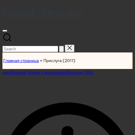
torrent-films.org
Skip
to
content
Search
for:
Главная страница
»
Прислуга (2011)
Posted
зарубежные
Индия
с высоким рейтингом
США
in
Прислуга (2011)