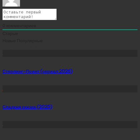
0
комментариев
Старые
Новые
Популярные
Сейчас скачивают
Стерлинг-Поинт (сериал 2026)
Сладкая сказка (2025)