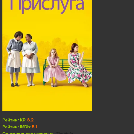
Рейтинг KP:
8.2
Рейтинг IMDb:
8.1
Оригинальное название:
The Help