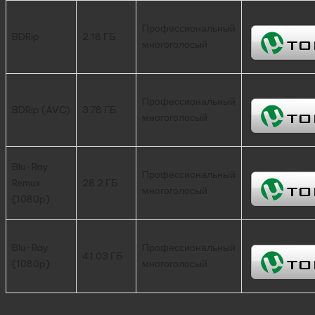
Профессиональный
BDRip
2.18 ГБ
многоголосый
Профессиональный
BDRip (AVC)
3.78 ГБ
многоголосый
Blu-Ray
Профессиональный
Remux
28.2 ГБ
многоголосый
(1080p)
Blu-Ray
Профессиональный
41.03 ГБ
(1080p)
многоголосый