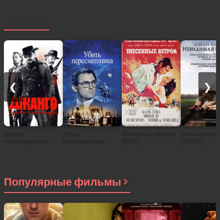
Похожее
❮
❯
Джанго
Убить
Унесённые ветром
Невидимая с
освобожденный
пересмешника
(1939)
(2009)
(2012)
(1962)
Популярные фильмы