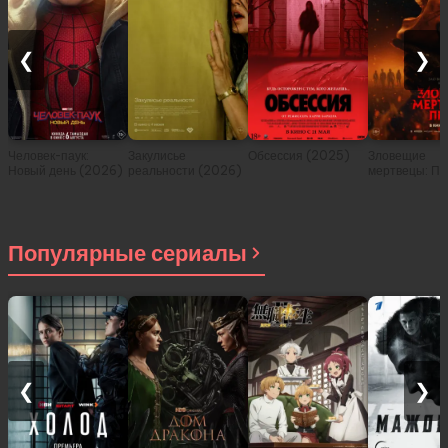
❮
❯
Человек-паук:
Закулисье
Обсессия (2025)
Зловещие
Новый день (2026)
реальности (2026)
мертвецы: Пе
(2026)
Популярные сериалы
❮
❯