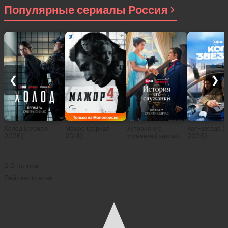
Популярные сериалы Россия
❮
❯
Холод (сериал
Мажор (сериал
История его
Коп-звезда (
2026)
2014)
служанки (сериал
2026)
2026)
0
0
голоса
Рейтинг статьи