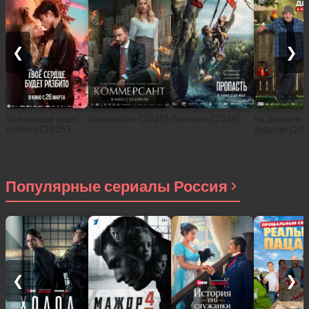
❮
❯
Твоё сердце будет
Коммерсант (2025)
Пропасть (2026)
На деревню
разбито (2026)
дедушке (20
Популярные сериалы Россия
❮
❯