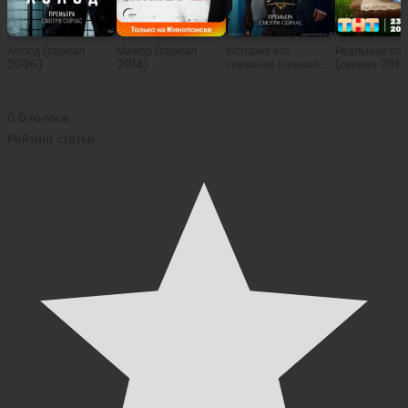
Холод (сериал
Мажор (сериал
История его
Реальные па
2026)
2014)
служанки (сериал
(сериал 2010
2026)
0
0
голоса
Рейтинг статьи