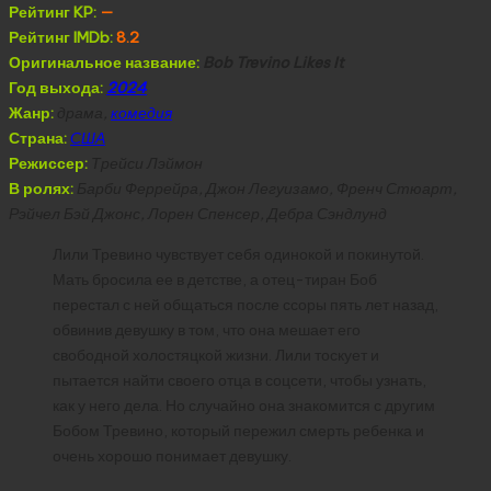
Рейтинг KP:
—
Рейтинг IMDb:
8.2
Оригинальное название:
Bob Trevino Likes It
Год выхода:
2024
Жанр:
драма,
комедия
Страна:
США
Режиссер:
Трейси Лэймон
В ролях:
Барби Феррейра, Джон Легуизамо, Френч Стюарт,
Рэйчел Бэй Джонс, Лорен Спенсер, Дебра Сэндлунд
Лили Тревино чувствует себя одинокой и покинутой.
Мать бросила ее в детстве, а отец-тиран Боб
перестал с ней общаться после ссоры пять лет назад,
обвинив девушку в том, что она мешает его
свободной холостяцкой жизни. Лили тоскует и
пытается найти своего отца в соцсети, чтобы узнать,
как у него дела. Но случайно она знакомится с другим
Бобом Тревино, который пережил смерть ребенка и
очень хорошо понимает девушку.