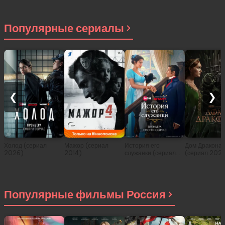
Популярные сериалы
❮
❯
Холод (сериал
Мажор (сериал
История его
Дом Дракона
2026)
2014)
служанки (сериал
(сериал 202
2026)
Популярные фильмы Россия