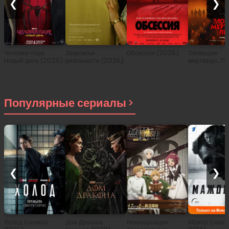
❮
❯
Человек-паук:
Закулисье
Обсессия (2025)
Зловещие
Новый день (2026)
реальности (2026)
мертвецы: Пе
(2026)
Популярные сериалы
❮
❯
Холод (сериал
Дом Дракона
Реинкарнация
Мажор (сери