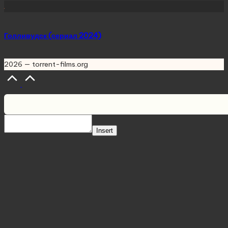
Голливудск (сериал 2024)
2026 — torrent-films.org
Scroll
to
Top
Insert