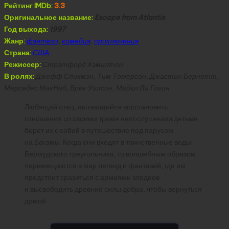
Рейтинг IMDb:
3.3
Оригинальное название:
Escape from Atlantis
Год выхода:
1997
Жанр:
фэнтези
,
комедия
,
приключения
Страна:
США
Режиссер:
Стрэтфорд Хэмилтон
В ролях:
Джефф Спикмэн, Тим Томерсон, Джастин Бернетт,
Мерседес МакНаб, Брек Уилсон, Майкл Ли Гогин
Любящий отец, пытающийся восстановить
отношения со своими тремя непослушными детьми,
берет их с собой в путешествие под парусом
на Багамы. Когда они входят в таинственные воды
Бермудского треугольника, то волшебным образом
перемещаются в мир легенд и фантазий, где им
предстоит сразиться с армиями злодеев
и высвободить древние силы добра, чтобы вернуться
домой.