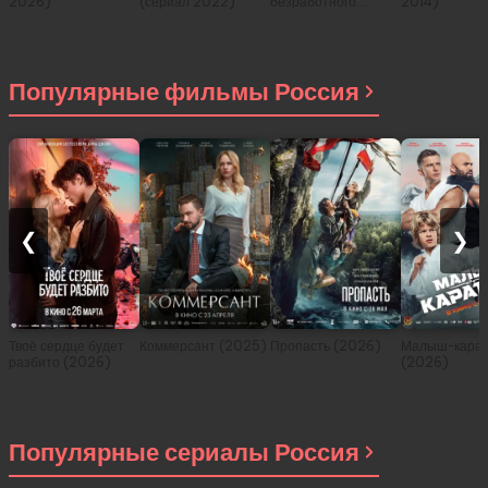
2026)
(сериал 2022)
безработного:
2014)
История о
приключениях в
другом мире (сериал
2021)
Популярные фильмы Россия
❮
❯
Твоё сердце будет
Коммерсант (2025)
Пропасть (2026)
Малыш-карат
разбито (2026)
(2026)
Популярные сериалы Россия