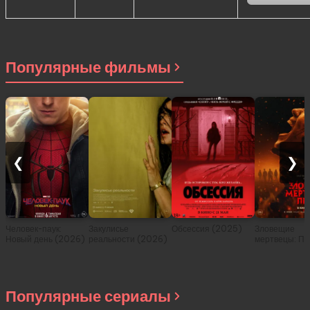
Популярные фильмы
❮
❯
Человек-паук:
Закулисье
Обсессия (2025)
Зловещие
Новый день (2026)
реальности (2026)
мертвецы: Пе
(2026)
Популярные сериалы