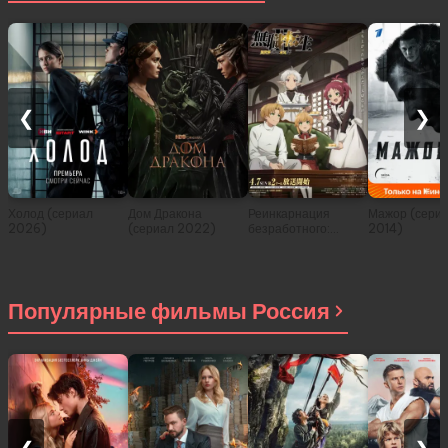
❮
❯
Холод (сериал
Дом Дракона
Реинкарнация
Мажор (сери
2026)
(сериал 2022)
безработного:
2014)
История о
приключениях в
другом мире (сериал
2021)
Популярные фильмы Россия