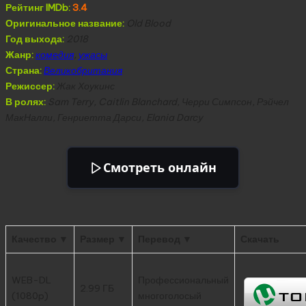
Рейтинг IMDb:
3.4
Оригинальное название:
Old Blood
Год выхода:
2018
Жанр:
комедия
,
ужасы
Страна:
Великобритания
Режиссер:
Жак Хоукинс
В ролях:
Sam Terry, Caitlin Blanchard, Черри Симпсон, Рэйчел
МакНалли, Генриетта Дарси, Elania Darcy
Смотреть онлайн
Качество ▼
Размер ▼
Перевод ▼
Скачать
WEB-DL
Профессиональный
2.99 ГБ
(1080p)
многоголосый