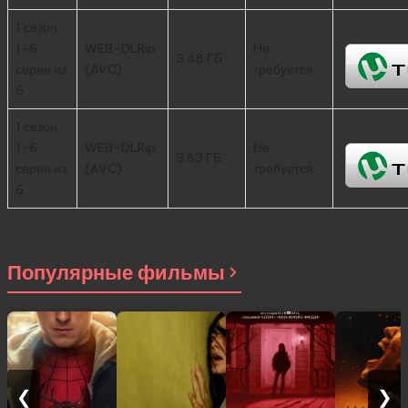
1 сезон:
1-6
WEB-DLRip
Не
3.48 ГБ
серии из
(AVC)
требуется
6
1 сезон:
1-6
WEB-DLRip
Не
3.83 ГБ
серии из
(AVC)
требуется
6
Популярные фильмы
❮
❯