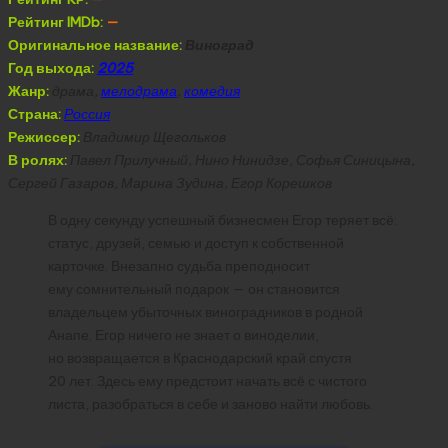
Рейтинг IMDb:
—
Оригинальное название:
Виноград
Год выхода:
2025
Жанр:
драма,
мелодрама
,
комедия
Страна:
Россия
Режиссер:
Владимир Щегольков
В ролях:
Павел Прилучный, Нино Нинидзе, Софья Синицына,
Сергей Газаров, Марина Зудина, Егор Корешков
В одну секунду успешный бизнесмен Егор теряет всё:
статус, друзей, семью и доступ к собственной
карточке. Внезапно судьба преподносит
ему сомнительный подарок — он становится
владельцем убыточных виноградников в родной
Анапе. Егор ничего не знает о виноделии,
но возвращается в Краснодарский край спустя
20 лет. Здесь ему предстоит начать всё с чистого
листа, разобраться в себе и заново найти любовь.