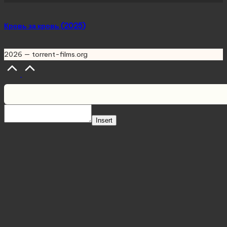
Кровь за кровь (2025)
2026 — torrent-films.org
Scroll
to
Top
Insert