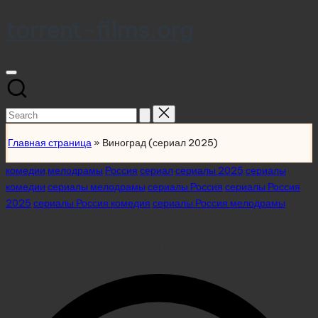
torrent-films.org
Skip
to
content
Search
for:
Главная страница
»
Виноград (сериал 2025)
Posted
комедии
мелодрамы
Россия
сериал
сериалы 2025
сериалы
in
комедии
сериалы мелодрамы
сериалы Россия
сериалы Россия
2025
сериалы Россия комедия
сериалы Россия мелодрамы
Виноград (сериал 2025)