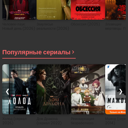
Человек-паук:
Закулисье
Обсессия (2025)
Зловещие
Новый день (2026)
реальности (2026)
мертвецы: Пе
(2026)
Популярные сериалы
❮
❯
Холод (сериал
Дом Дракона
Реинкарнация
Мажор (сери
2026)
(сериал 2022)
безработного:
2014)
История о