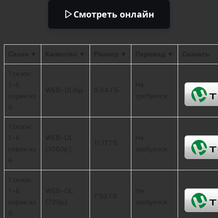
Смотреть онлайн
Сезон ▼
Качество ▼
Размер ▼
Перевод ▼
Скачать
1 сезон:
1-6
Не
WEB-DLRip
3.54 ГБ
серии из
требуется
6
1 сезон:
1-6
WEB-DL
Не
11.77 ГБ
серии из
(1080p)
требуется
6
1 сезон:
1-6
WEB-DL
Не
7.53 ГБ
серии из
(720p)
требуется
6