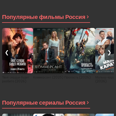
приключениях в
другом мире (сериал
2021)
Популярные фильмы Россия
❮
❯
Твоё сердце будет
Коммерсант (2025)
Пропасть (2026)
Малыш-карат
разбито (2026)
(2026)
Популярные сериалы Россия