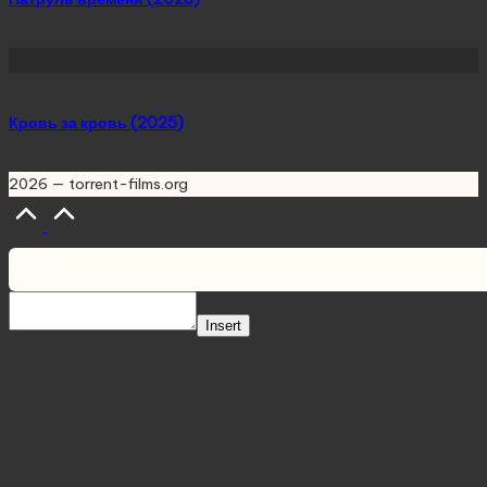
Кровь за кровь (2025)
2026 — torrent-films.org
Scroll
to
Top
Insert