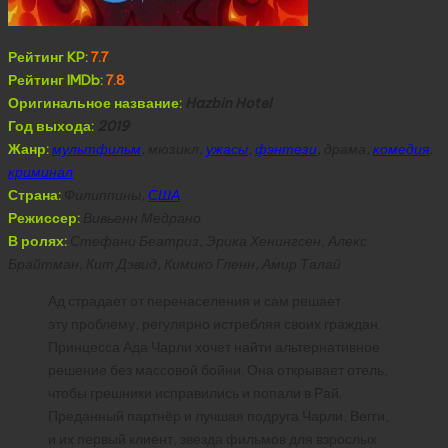
Рейтинг KP:
7.7
Рейтинг IMDb:
7.8
Оригинальное название:
Hazbin Hotel
Год выхода:
2019
Жанр:
мультфильм
, мюзикл,
ужасы
,
фэнтези
, драма,
комедия
,
криминал
Страна:
Филиппины,
США
Режиссер:
Вивьенн Медрано
В ролях:
Стефани Беатриз, Эрика Хенингсен, Алекс
Брайтман, Кит Дэвид, Кимико Гленн, Амир Талай
Ад страдает от перенаселения и сам решает
эту проблему, регулярно истребляя своих граждан.
Принцесса Ада Чарли хочет найти альтернативное
решение без массовой бойни. Она открывает отель,
чтобы грешники исправились и попали в Рай.
Преданный партнёр и лучшая подруга Чарли, Вегги,
и их первый клиент, звезда фильмов для взрослых