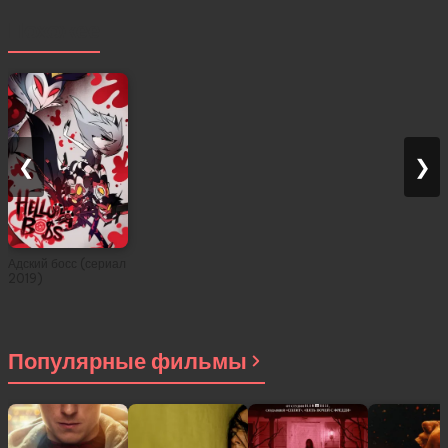
Похожее
❮
❯
Адский босс (сериал
2019)
Популярные фильмы