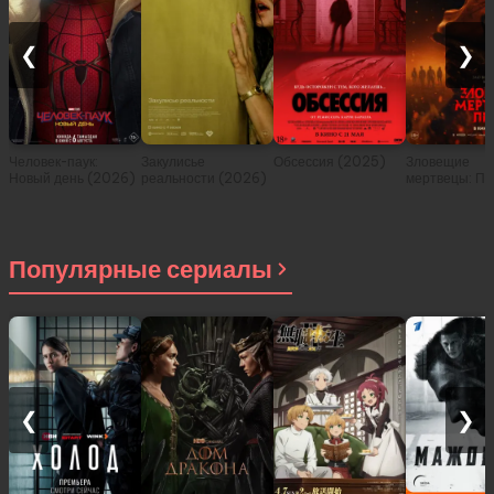
❮
❯
Человек-паук:
Закулисье
Обсессия (2025)
Зловещие
Новый день (2026)
реальности (2026)
мертвецы: Пе
(2026)
Популярные сериалы
❮
❯