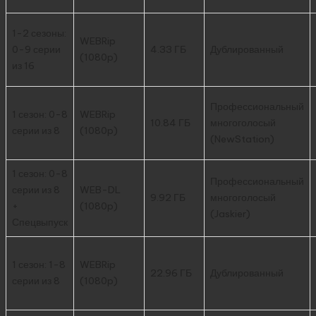
1-2 сезоны:
WEBRip
0-9 серии
4.33 ГБ
Дублированный
(1080p)
из 16
Профессиональный
1 сезон: 0-8
WEBRip
10.84 ГБ
многоголосый
серии из 8
(1080p)
(NewStation)
1 сезон: 0-8
Профессиональный
серии из 8
WEB-DL
9.92 ГБ
многоголосый
+
(1080p)
(Jaskier)
Спецвыпуск
1 сезон: 1-8
WEBRip
22.96 ГБ
Дублированный
серии из 8
(1080p)