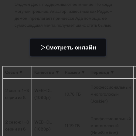
Энджел Даст, поддерживают её мнение. Но когда
могучий грешник, Аластор, известный как Радио-
демон, предлагает принцессе Ада помощь, её
сумасшедшая мечта получает шанс стать былью.
Смотреть онлайн
Сезон ▼
Качество ▼
Размер ▼
Перевод ▼
Профессиональный
2 сезон: 1-8
WEB-DL
10.76 ГБ
многоголосый
серии из 8
(1080p)
(Jaskier)
Профессиональный
2 сезон: 1-8
WEB-DL
11.19 ГБ
многоголосый
серии из 8
(1080p)
(NewStation)