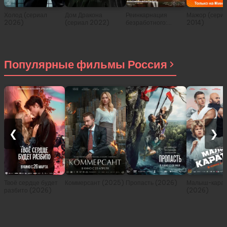
Холод (сериал
Дом Дракона
Реинкарнация
Мажор (сери
2026)
(сериал 2022)
безработного:
2014)
История о
приключениях в
другом мире (сериал
2021)
Популярные фильмы Россия
❮
❯
Твоё сердце будет
Коммерсант (2025)
Пропасть (2026)
Малыш-карат
разбито (2026)
(2026)