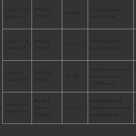
1 сезон: 1-8
WEB-DL
Любительский
4.35 ГБ
серии из 8
(1080p)
двухголосый
1 сезон: 1-8
WEBRip
Любительский
13.61 ГБ
серии из 8
(1080p)
многоголосый
Профессиональный
1 сезон: 0
WEB-DL
271 МБ
многоголосый
серия из 10
(720p)
(TVShows)
Blu-Ray
Дублированный,
1 сезон: 1-8
Remux
50.71 ГБ
профессиональный
серии из 8
(1080p)
многоголосый