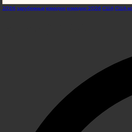
Posted
2026
зарубежные
комедии
комедии 2026
США
США к
in
Зараза (2026)