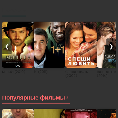
Похожее
❮
❯
Мольба (2010)
1+1 (2011)
Спеши любить
Виноваты зв
(2002)
(2014)
Популярные фильмы