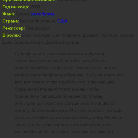
Год выхода:
2016
Жанр:
драма,
мелодрама
Страна:
Великобритания,
США
Режиссер:
Теа Шэррок
В ролях:
Эмилия Кларк, Сэм Клафлин, Джанет Мактир, Чарльз
Дэнс, Брендан Койл, Дженна Коулман
Лу Кларк знает, сколько шагов от автобусной
остановки до ее дома. Она знает, что ей очень
нравится работа в кафе и что, скорее всего, она не
любит своего бойфренда Патрика. Но Лу не знает, что
вот-вот потеряет свою работу и что в ближайшем
будущем ей понадобятся все силы, чтобы
преодолеть свалившиеся на нее проблемы.
Уилл Трейнор знает, что сбивший его мотоциклист
отнял у него желание жить. И он точно знает, что надо
сделать, чтобы положить конец всему этому. Но он не
знает, что Лу скоро ворвется в его мир буйством
красок. И они оба не знают, что навсегда изменят