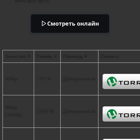
жизнь друг друга.
Смотреть онлайн
Качество ▼
Размер ▼
Перевод ▼
Скачать
BDRip
1.37 ГБ
Дублированный
BDRip
13.89 ГБ
Дублированный
(1080p)