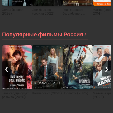
Холод (сериал
Дом Дракона
Реинкарнация
Мажор (сери
2026)
(сериал 2022)
безработного:
2014)
История о
приключениях в
другом мире (сериал
2021)
Популярные фильмы Россия
❮
❯
Твоё сердце будет
Коммерсант (2025)
Пропасть (2026)
Малыш-карат
разбито (2026)
(2026)