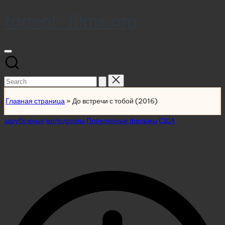
torrent-films.org
Skip
to
content
Search
for:
Главная страница
»
До встречи с тобой (2016)
Posted
зарубежные
мелодрамы
Популярные фильмы
США
in
До встречи с тобой (2016)