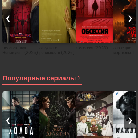
❮
❯
Человек-паук:
Закулисье
Обсессия (2025)
Зловещие
Новый день (2026)
реальности (2026)
мертвецы: Пе
(2026)
Популярные сериалы
❮
❯