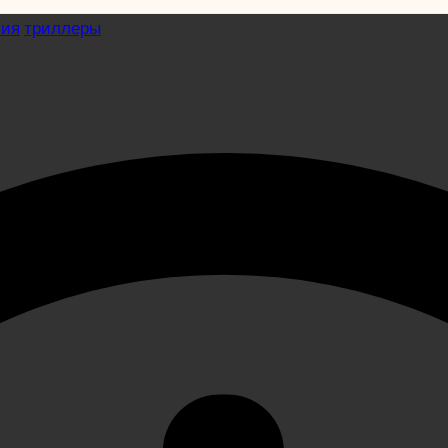
сия
триллеры