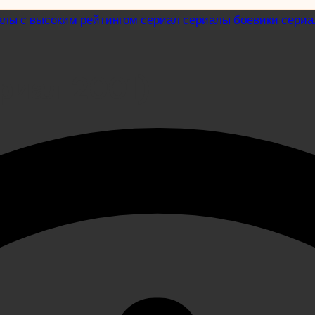
алы
с высоким рейтингом
сериал
сериалы боевики
сериа
риал 2001)