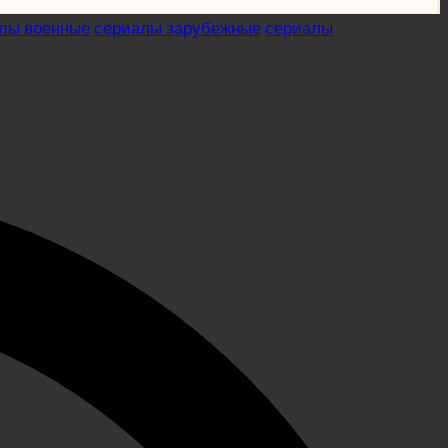
лы военные
сериалы зарубежные
сериалы